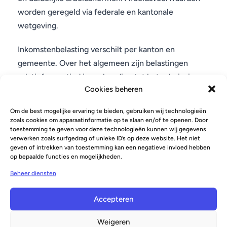
worden geregeld via federale en kantonale
wetgeving.
Inkomstenbelasting verschilt per kanton en
gemeente. Over het algemeen zijn belastingen
relatief gematigd in verhouding tot het salarisniveau.
Cookies beheren
Werknemers betalen ook sociale premies die
pensioenen en werkloosheidsuitkeringen
Om de best mogelijke ervaring te bieden, gebruiken wij technologieën
financieren.
zoals cookies om apparaatinformatie op te slaan en/of te openen. Door
toestemming te geven voor deze technologieën kunnen wij gegevens
verwerken zoals surfgedrag of unieke ID’s op deze website. Het niet
Officiële belastinginformatie vind je bij de Swiss
geven of intrekken van toestemming kan een negatieve invloed hebben
Federal Tax Administration:
op bepaalde functies en mogelijkheden.
https://www.estv.admin.ch
Beheer diensten
Accepteren
Weigeren