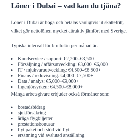
Löner i Dubai – vad kan du tjäna?
Löner i Dubai är höga och betalas vanligtvis ut skattefritt,
vilket gör nettolönen mycket attraktiv jämfört med Sverige.
Typiska intervall för bruttolön per månad är:
Kundservice / support: €2,200–€3,500
Försäljning / affärsutveckling: €3,000–€6,000
IT / mjukvaruutveckling: €4,500–€8,500+
Finans / redovisning: €4,000–€7,500+
Data / analys: €5,000–€9,000+
Ingenjörsyrken: €4,500–€8,000+
Många arbetsgivare erbjuder också förmåner som:
bostadsbidrag
sjukförsäkring
årliga flygbiljetter
prestationsbonusar
flyttpaket och stöd vid flytt
ersättning vid avslutad anställning