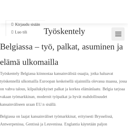
Kirjaudu sisään
Työskentely
Luo tili
Belgiassa – työ, palkat, asuminen ja
elämä ulkomailla
Työskentely Belgiassa kiinnostaa kansainvälisiä osaajia, jotka haluavat
työskennellä ulkomailla Euroopan keskeisellä sijainnilla olevassa maassa, jossa
on vahva talous, kilpailukykyiset palkat ja korkea elämänlaatu. Belgia tarjoaa
vakaan työmarkkinan, modernit työpaikat ja hyvät mahdollisuudet
kansainväliseen uraan EU:n sisällä.
Belgiassa on laajat kansainväliset työmarkkinat, erityisesti Brysselissä,
Antwerpenissa, Gentissä ja Leuvenissa. Englantia käytetään paljon