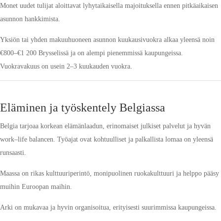
Monet uudet tulijat aloittavat lyhytaikaisella majoituksella ennen pitkäaikaisen
asunnon hankkimista.
Yksiön tai yhden makuuhuoneen asunnon kuukausivuokra alkaa yleensä noin
€800–€1 200 Brysselissä ja on alempi pienemmissä kaupungeissa.
Vuokravakuus on usein 2–3 kuukauden vuokra.
Eläminen ja työskentely Belgiassa
Belgia tarjoaa korkean elämänlaadun, erinomaiset julkiset palvelut ja hyvän
work–life balancen. Työajat ovat kohtuulliset ja palkallista lomaa on yleensä
runsaasti.
Maassa on rikas kulttuuriperintö, monipuolinen ruokakulttuuri ja helppo pääsy
muihin Euroopan maihin.
Arki on mukavaa ja hyvin organisoitua, erityisesti suurimmissa kaupungeissa.