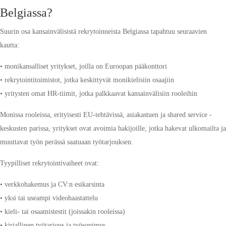
Belgiassa?
Suurin osa kansainvälisistä rekrytoinneista Belgiassa tapahtuu seuraavien
kautta:
• monikansalliset yritykset, joilla on Euroopan pääkonttori
• rekrytointitoimistot, jotka keskittyvät monikielisiin osaajiin
• yritysten omat HR-tiimit, jotka palkkaavat kansainvälisiin rooleihin
Monissa rooleissa, erityisesti EU-tehtävissä, asiakastuen ja shared service -
keskusten parissa, yritykset ovat avoimia hakijoille, jotka hakevat ulkomailta ja
muuttavat työn perässä saatuaan työtarjouksen.
Tyypilliset rekrytointivaiheet ovat:
• verkkohakemus ja CV:n esikarsinta
• yksi tai useampi videohaastattelu
• kieli- tai osaamistestit (joissakin rooleissa)
• kirjallinen työtarjous ja työsopimus