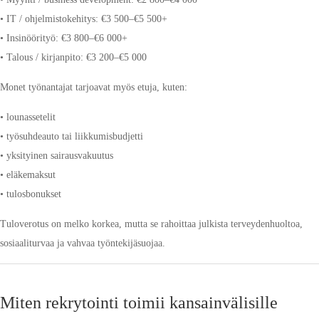
• IT / ohjelmistokehitys: €3 500–€5 500+
• Insinöörityö: €3 800–€6 000+
• Talous / kirjanpito: €3 200–€5 000
Monet työnantajat tarjoavat myös etuja, kuten:
• lounassetelit
• työsuhdeauto tai liikkumisbudjetti
• yksityinen sairausvakuutus
• eläkemaksut
• tulosbonukset
Tuloverotus on melko korkea, mutta se rahoittaa julkista terveydenhuoltoa,
sosiaaliturvaa ja vahvaa työntekijäsuojaa.
Miten rekrytointi toimii kansainvälisille