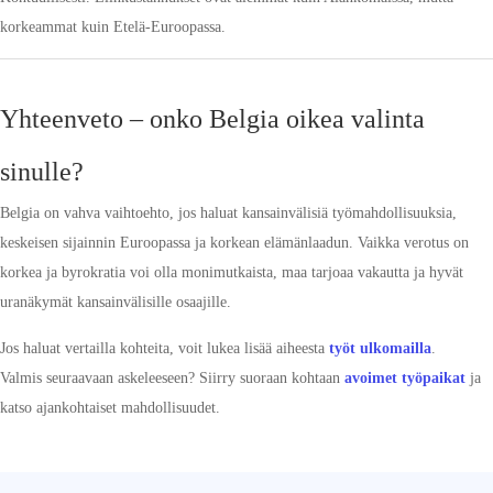
korkeammat kuin Etelä-Euroopassa.
Yhteenveto – onko Belgia oikea valinta
sinulle?
Belgia on vahva vaihtoehto, jos haluat kansainvälisiä työmahdollisuuksia,
keskeisen sijainnin Euroopassa ja korkean elämänlaadun. Vaikka verotus on
korkea ja byrokratia voi olla monimutkaista, maa tarjoaa vakautta ja hyvät
uranäkymät kansainvälisille osaajille.
Jos haluat vertailla kohteita, voit lukea lisää aiheesta
työt ulkomailla
.
Valmis seuraavaan askeleeseen? Siirry suoraan kohtaan
avoimet työpaikat
ja
katso ajankohtaiset mahdollisuudet.