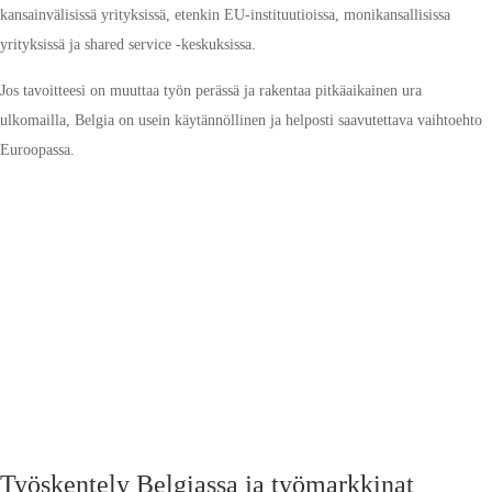
kansainvälisissä yrityksissä, etenkin EU-instituutioissa, monikansallisissa
yrityksissä ja shared service -keskuksissa.
Jos tavoitteesi on muuttaa työn perässä ja rakentaa pitkäaikainen ura
ulkomailla, Belgia on usein käytännöllinen ja helposti saavutettava vaihtoehto
Euroopassa.
Työskentely Belgiassa ja työmarkkinat