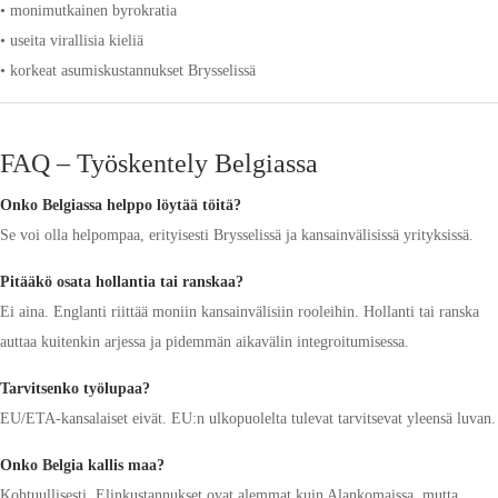
• monimutkainen byrokratia
• useita virallisia kieliä
• korkeat asumiskustannukset Brysselissä
FAQ – Työskentely Belgiassa
Onko Belgiassa helppo löytää töitä?
Se voi olla helpompaa, erityisesti Brysselissä ja kansainvälisissä yrityksissä.
Pitääkö osata hollantia tai ranskaa?
Ei aina. Englanti riittää moniin kansainvälisiin rooleihin. Hollanti tai ranska
auttaa kuitenkin arjessa ja pidemmän aikavälin integroitumisessa.
Tarvitsenko työlupaa?
EU/ETA-kansalaiset eivät. EU:n ulkopuolelta tulevat tarvitsevat yleensä luvan.
Onko Belgia kallis maa?
Kohtuullisesti. Elinkustannukset ovat alemmat kuin Alankomaissa, mutta