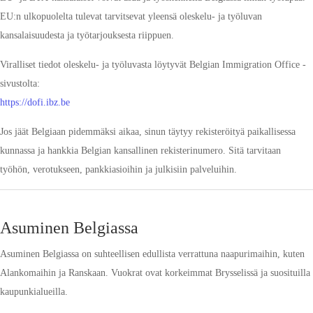
EU:n ulkopuolelta tulevat tarvitsevat yleensä oleskelu- ja työluvan
kansalaisuudesta ja työtarjouksesta riippuen.
Viralliset tiedot oleskelu- ja työluvasta löytyvät Belgian Immigration Office -
sivustolta:
https://dofi.ibz.be
Jos jäät Belgiaan pidemmäksi aikaa, sinun täytyy rekisteröityä paikallisessa
kunnassa ja hankkia Belgian kansallinen rekisterinumero. Sitä tarvitaan
työhön, verotukseen, pankkiasioihin ja julkisiin palveluihin.
Asuminen Belgiassa
Asuminen Belgiassa on suhteellisen edullista verrattuna naapurimaihin, kuten
Alankomaihin ja Ranskaan. Vuokrat ovat korkeimmat Brysselissä ja suosituilla
kaupunkialueilla.