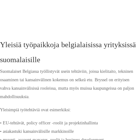
Yleisiä työpaikkoja belgialaisissa yrityksissä
suomalaisille
Suomalaiset Belgiassa työllistyvät usein tehtäviin, joissa kielitaito, tekninen
osaaminen tai kansainvälinen kokemus on selkeä etu. Bryssel on erityisen
vahva kansainvälisissä rooleissa, mutta myös muissa kaupungeissa on paljon
mahdollisuuksia.
Yleisimpiä työtehtäviä ovat esimerkiksi:
• EU-tehtävät, policy officer -roolit ja projektinhallinta
• asiakastuki kansainvälisille markkinoille
• myynti, account manager -roolit ja business development