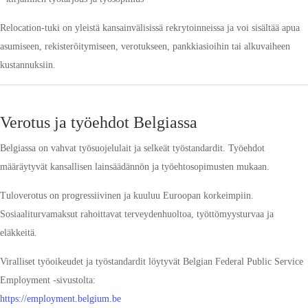
Relocation-tuki on yleistä kansainvälisissä rekrytoinneissa ja voi sisältää apua
asumiseen, rekisteröitymiseen, verotukseen, pankkiasioihin tai alkuvaiheen
kustannuksiin.
Verotus ja työehdot Belgiassa
Belgiassa on vahvat työsuojelulait ja selkeät työstandardit. Työehdot
määräytyvät kansallisen lainsäädännön ja työehtosopimusten mukaan.
Tuloverotus on progressiivinen ja kuuluu Euroopan korkeimpiin.
Sosiaaliturvamaksut rahoittavat terveydenhuoltoa, työttömyysturvaa ja
eläkkeitä.
Viralliset työoikeudet ja työstandardit löytyvät Belgian Federal Public Service
Employment -sivustolta:
https://employment.belgium.be