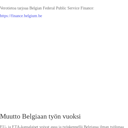
Verotietoa tarjoaa Belgian Federal Public Service Finance:
https://finance.belgium.be
Muutto Belgiaan työn vuoksi
EU- ja ETA-kansalaiset voivat asua ja työskennellä Belgiassa ilman työlupaa.