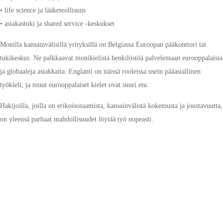
• life science ja lääketeollisuus
• asiakastuki ja shared service -keskukset
Monilla kansainvälisillä yrityksillä on Belgiassa Euroopan pääkonttori tai
tukikeskus. Ne palkkaavat monikielistä henkilöstöä palvelemaan eurooppalaisia
ja globaaleja asiakkaita. Englanti on näissä rooleissa usein pääasiallinen
työkieli, ja muut eurooppalaiset kielet ovat suuri etu.
Hakijoilla, joilla on erikoisosaamista, kansainvälistä kokemusta ja joustavuutta,
on yleensä parhaat mahdollisuudet löytää työ nopeasti.