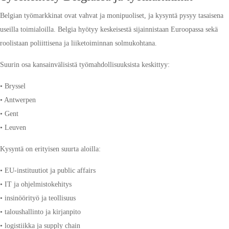
Belgian työmarkkinat ovat vahvat ja monipuoliset, ja kysyntä pysyy tasaisena
useilla toimialoilla. Belgia hyötyy keskeisestä sijainnistaan Euroopassa sekä
roolistaan poliittisena ja liiketoiminnan solmukohtana.
Suurin osa kansainvälisistä työmahdollisuuksista keskittyy:
• Bryssel
• Antwerpen
• Gent
• Leuven
Kysyntä on erityisen suurta aloilla:
• EU-instituutiot ja public affairs
• IT ja ohjelmistokehitys
• insinöörityö ja teollisuus
• taloushallinto ja kirjanpito
• logistiikka ja supply chain