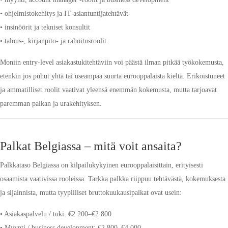
• ohjelmistokehitys ja IT-asiantuntijatehtävät
• insinöörit ja tekniset konsultit
• talous-, kirjanpito- ja rahoitusroolit
Moniin entry-level asiakastukitehtäviin voi päästä ilman pitkää työkokemusta,
etenkin jos puhut yhtä tai useampaa suurta eurooppalaista kieltä. Erikoistuneet
ja ammatilliset roolit vaativat yleensä enemmän kokemusta, mutta tarjoavat
paremman palkan ja urakehityksen.
Palkat Belgiassa – mitä voit ansaita?
Palkkataso Belgiassa on kilpailukykyinen eurooppalaisittain, erityisesti
osaamista vaativissa rooleissa. Tarkka palkka riippuu tehtävästä, kokemuksesta
ja sijainnista, mutta tyypilliset bruttokuukausipalkat ovat usein:
• Asiakaspalvelu / tuki: €2 200–€2 800
• Myynti / business development: €2 800–€4 000