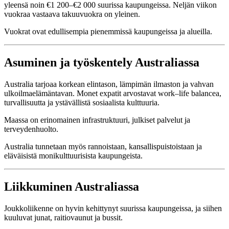
yleensä noin €1 200–€2 000 suurissa kaupungeissa. Neljän viikon
vuokraa vastaava takuuvuokra on yleinen.
Vuokrat ovat edullisempia pienemmissä kaupungeissa ja alueilla.
Asuminen ja työskentely Australiassa
Australia tarjoaa korkean elintason, lämpimän ilmaston ja vahvan
ulkoilmaelämäntavan. Monet expatit arvostavat work–life balancea,
turvallisuutta ja ystävällistä sosiaalista kulttuuria.
Maassa on erinomainen infrastruktuuri, julkiset palvelut ja
terveydenhuolto.
Australia tunnetaan myös rannoistaan, kansallispuistoistaan ja
eläväisistä monikulttuurisista kaupungeista.
Liikkuminen Australiassa
Joukkoliikenne on hyvin kehittynyt suurissa kaupungeissa, ja siihen
kuuluvat junat, raitiovaunut ja bussit.