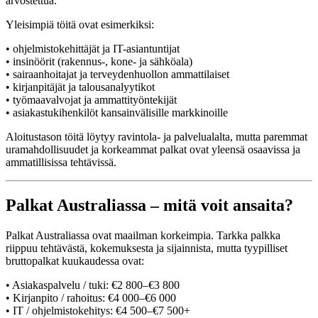
arvostettua.
Yleisimpiä töitä ovat esimerkiksi:
• ohjelmistokehittäjät ja IT-asiantuntijat
• insinöörit (rakennus-, kone- ja sähköala)
• sairaanhoitajat ja terveydenhuollon ammattilaiset
• kirjanpitäjät ja talousanalyytikot
• työmaavalvojat ja ammattityöntekijät
• asiakastukihenkilöt kansainvälisille markkinoille
Aloitustason töitä löytyy ravintola- ja palvelualalta, mutta paremmat
uramahdollisuudet ja korkeammat palkat ovat yleensä osaavissa ja
ammatillisissa tehtävissä.
Palkat Australiassa – mitä voit ansaita?
Palkat Australiassa ovat maailman korkeimpia. Tarkka palkka
riippuu tehtävästä, kokemuksesta ja sijainnista, mutta tyypilliset
bruttopalkat kuukaudessa ovat:
• Asiakaspalvelu / tuki: €2 800–€3 800
• Kirjanpito / rahoitus: €4 000–€6 000
• IT / ohjelmistokehitys: €4 500–€7 500+