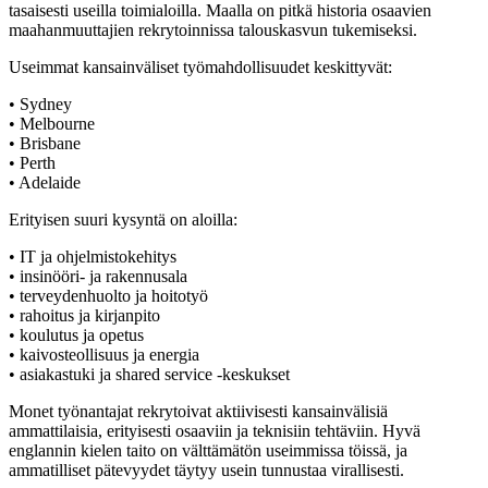
tasaisesti useilla toimialoilla. Maalla on pitkä historia osaavien
maahanmuuttajien rekrytoinnissa talouskasvun tukemiseksi.
Useimmat kansainväliset työmahdollisuudet keskittyvät:
• Sydney
• Melbourne
• Brisbane
• Perth
• Adelaide
Erityisen suuri kysyntä on aloilla:
• IT ja ohjelmistokehitys
• insinööri- ja rakennusala
• terveydenhuolto ja hoitotyö
• rahoitus ja kirjanpito
• koulutus ja opetus
• kaivosteollisuus ja energia
• asiakastuki ja shared service -keskukset
Monet työnantajat rekrytoivat aktiivisesti kansainvälisiä
ammattilaisia, erityisesti osaaviin ja teknisiin tehtäviin. Hyvä
englannin kielen taito on välttämätön useimmissa töissä, ja
ammatilliset pätevyydet täytyy usein tunnustaa virallisesti.