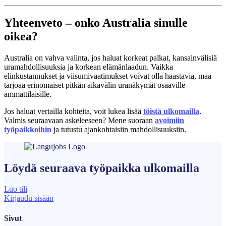
Yhteenveto – onko Australia sinulle
oikea?
Australia on vahva valinta, jos haluat korkeat palkat, kansainvälisiä
uramahdollisuuksia ja korkean elämänlaadun. Vaikka
elinkustannukset ja viisumivaatimukset voivat olla haastavia, maa
tarjoaa erinomaiset pitkän aikavälin uranäkymät osaaville
ammattilaisille.
Jos haluat vertailla kohteita, voit lukea lisää
töistä ulkomailla
.
Valmis seuraavaan askeleeseen? Mene suoraan
avoimiin
työpaikkoihin
ja tutustu ajankohtaisiin mahdollisuuksiin.
Löydä seuraava
työpaikka
ulkomailla
Luo tili
Kirjaudu sisään
Sivut