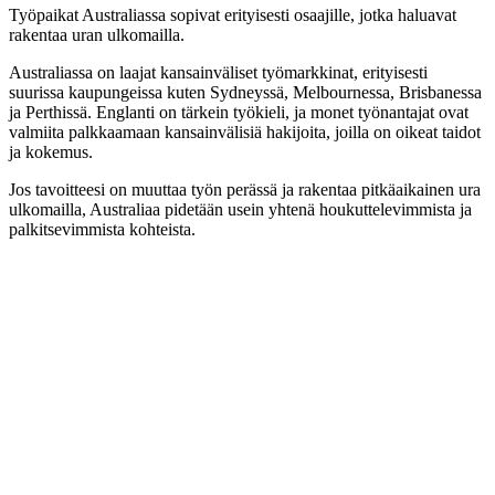
Työpaikat Australiassa sopivat erityisesti osaajille, jotka haluavat
rakentaa uran ulkomailla.
Australiassa on laajat kansainväliset työmarkkinat, erityisesti
suurissa kaupungeissa kuten Sydneyssä, Melbournessa, Brisbanessa
ja Perthissä. Englanti on tärkein työkieli, ja monet työnantajat ovat
valmiita palkkaamaan kansainvälisiä hakijoita, joilla on oikeat taidot
ja kokemus.
Jos tavoitteesi on muuttaa työn perässä ja rakentaa pitkäaikainen ura
ulkomailla, Australiaa pidetään usein yhtenä houkuttelevimmista ja
palkitsevimmista kohteista.