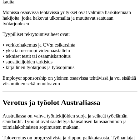
kautta
Monissa osaavissa tehtävissä yritykset ovat valmiita harkitsemaan
hakijoita, jotka hakevat ulkomailta ja muuttavat saatuaan
työtarjouksen.
Tyypilliset rekrytointivaiheet ovat:
• verkkohakemus ja CV:n esikarsinta
• yksi tai useampi videohaastattelu
• tekniset testit tai osaamiskartoitus
• suosittelijoiden tarkistus
• kirjallinen työtarjous ja työsopimus
Employer sponsorship on yleinen osaavissa tehtävissä ja voi sisältää
viisumituen sekä muuttoavun.
Verotus ja työolot Australiassa
Australiassa on vahva työntekijöiden suoja ja selkeät työelämän
standardit. Työolot ovat säädeltyjä kansallisen lainsäädännön ja
toimialakohtaisten sopimusten mukaan.
Tuloverotus on progressiivista ja riippuu palkkatasosta. Työnantajat