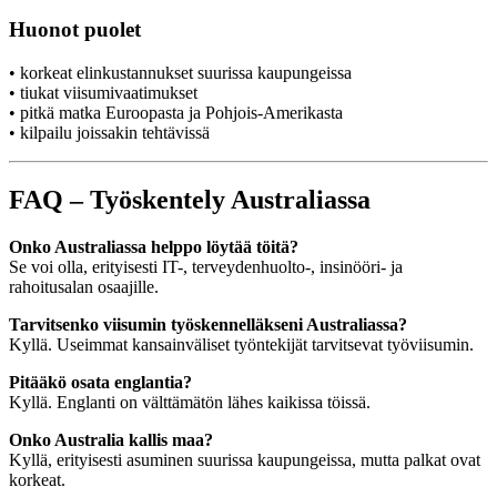
Huonot puolet
• korkeat elinkustannukset suurissa kaupungeissa
• tiukat viisumivaatimukset
• pitkä matka Euroopasta ja Pohjois-Amerikasta
• kilpailu joissakin tehtävissä
FAQ – Työskentely Australiassa
Onko Australiassa helppo löytää töitä?
Se voi olla, erityisesti IT-, terveydenhuolto-, insinööri- ja
rahoitusalan osaajille.
Tarvitsenko viisumin työskennelläkseni Australiassa?
Kyllä. Useimmat kansainväliset työntekijät tarvitsevat työviisumin.
Pitääkö osata englantia?
Kyllä. Englanti on välttämätön lähes kaikissa töissä.
Onko Australia kallis maa?
Kyllä, erityisesti asuminen suurissa kaupungeissa, mutta palkat ovat
korkeat.