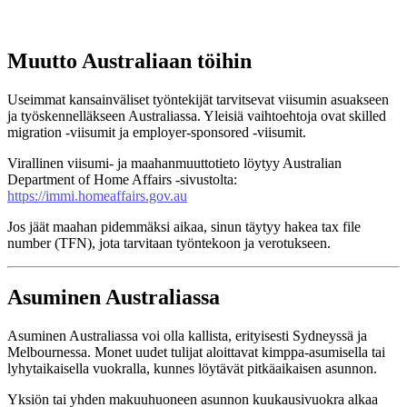
Muutto Australiaan töihin
Useimmat kansainväliset työntekijät tarvitsevat viisumin asuakseen
ja työskennelläkseen Australiassa. Yleisiä vaihtoehtoja ovat skilled
migration -viisumit ja employer-sponsored -viisumit.
Virallinen viisumi- ja maahanmuuttotieto löytyy Australian
Department of Home Affairs -sivustolta:
https://immi.homeaffairs.gov.au
Jos jäät maahan pidemmäksi aikaa, sinun täytyy hakea tax file
number (TFN), jota tarvitaan työntekoon ja verotukseen.
Asuminen Australiassa
Asuminen Australiassa voi olla kallista, erityisesti Sydneyssä ja
Melbournessa. Monet uudet tulijat aloittavat kimppa-asumisella tai
lyhytaikaisella vuokralla, kunnes löytävät pitkäaikaisen asunnon.
Yksiön tai yhden makuuhuoneen asunnon kuukausivuokra alkaa