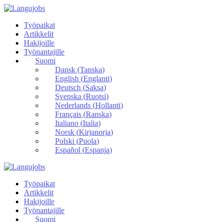
Työpaikat
Artikkelit
Hakijoille
Työnantajille
Suomi
Dansk
(
Tanska
)
English
(
Englanti
)
Deutsch
(
Saksa
)
Svenska
(
Ruotsi
)
Nederlands
(
Hollanti
)
Français
(
Ranska
)
Italiano
(
Italia
)
Norsk
(
Kirjanorja
)
Polski
(
Puola
)
Español
(
Espanja
)
Työpaikat
Artikkelit
Hakijoille
Työnantajille
Suomi