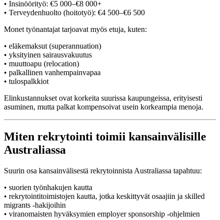
• Insinöörityö: €5 000–€8 000+
• Terveydenhuolto (hoitotyö): €4 500–€6 500
Monet työnantajat tarjoavat myös etuja, kuten:
• eläkemaksut (superannuation)
• yksityinen sairausvakuutus
• muuttoapu (relocation)
• palkallinen vanhempainvapaa
• tulospalkkiot
Elinkustannukset ovat korkeita suurissa kaupungeissa, erityisesti
asuminen, mutta palkat kompensoivat usein korkeampia menoja.
Miten rekrytointi toimii kansainvälisille
Australiassa
Suurin osa kansainvälisestä rekrytoinnista Australiassa tapahtuu:
• suorien työnhakujen kautta
• rekrytointitoimistojen kautta, jotka keskittyvät osaajiin ja skilled
migrants -hakijoihin
• viranomaisten hyväksymien employer sponsorship -ohjelmien