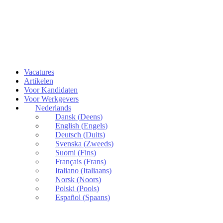
Vacatures
Artikelen
Voor Kandidaten
Voor Werkgevers
Nederlands
Dansk
(
Deens
)
English
(
Engels
)
Deutsch
(
Duits
)
Svenska
(
Zweeds
)
Suomi
(
Fins
)
Français
(
Frans
)
Italiano
(
Italiaans
)
Norsk
(
Noors
)
Polski
(
Pools
)
Español
(
Spaans
)