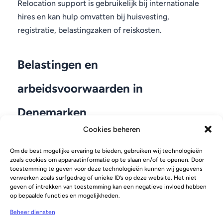
Relocation support is gebruikelijk bij internationale
hires en kan hulp omvatten bij huisvesting,
registratie, belastingzaken of reiskosten.
Belastingen en
arbeidsvoorwaarden in
Denemarken
Cookies beheren
Denemarken heeft sterke arbeidsbescherming en
Om de best mogelijke ervaring te bieden, gebruiken wij technologieën
duidelijke arbeidsnormen. De arbeidsvoorwaarden
zoals cookies om apparaatinformatie op te slaan en/of te openen. Door
zijn over het algemeen uitstekend, met
toestemming te geven voor deze technologieën kunnen wij gegevens
verwerken zoals surfgedrag of unieke ID’s op deze website. Het niet
gereguleerde werktijden, betaald verlof,
geven of intrekken van toestemming kan een negatieve invloed hebben
ouderschapsverlof en sterke werknemersrechten.
op bepaalde functies en mogelijkheden.
Beheer diensten
Belastingen zijn progressief en hangen af van je