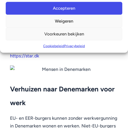
inkomensniveau. Hoewel de belastingdruk hoog is,
Accepteren
financiert dit publieke diensten zoals
gezondheidszorg, onderwijs en sociale zekerheid.
Weigeren
Officiële informatie over werk en de arbeidsmarkt
Voorkeuren bekijken
wordt verstrekt door de Danish Agency for Labour
Cookiebeleid
Privacybeleid
Market and Recruitment:
https://star.dk
Verhuizen naar Denemarken voor
werk
EU- en EER-burgers kunnen zonder werkvergunning
in Denemarken wonen en werken. Niet-EU-burgers