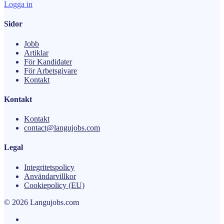
Logga in
Sidor
Jobb
Artiklar
För Kandidater
För Arbetsgivare
Kontakt
Kontakt
Kontakt
contact@langujobs.com
Legal
Integritetspolicy
Användarvillkor
Cookiepolicy (EU)
© 2026 Langujobs.com