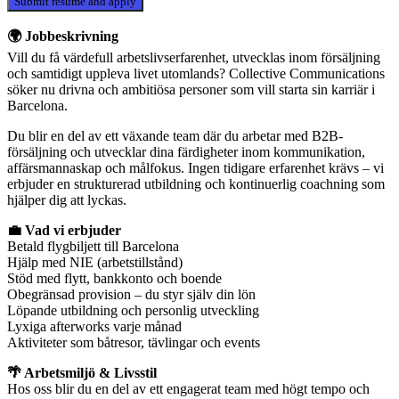
🌍 Jobbeskrivning
Vill du få värdefull arbetslivserfarenhet, utvecklas inom försäljning
och samtidigt uppleva livet utomlands? Collective Communications
söker nu drivna och ambitiösa personer som vill starta sin karriär i
Barcelona.
Du blir en del av ett växande team där du arbetar med B2B-
försäljning och utvecklar dina färdigheter inom kommunikation,
affärsmannaskap och målfokus. Ingen tidigare erfarenhet krävs – vi
erbjuder en strukturerad utbildning och kontinuerlig coachning som
hjälper dig att lyckas.
💼 Vad vi erbjuder
Betald flygbiljett till Barcelona
Hjälp med NIE (arbetstillstånd)
Stöd med flytt, bankkonto och boende
Obegränsad provision – du styr själv din lön
Löpande utbildning och personlig utveckling
Lyxiga afterworks varje månad
Aktiviteter som båtresor, tävlingar och events
🌴 Arbetsmiljö & Livsstil
Hos oss blir du en del av ett engagerat team med högt tempo och