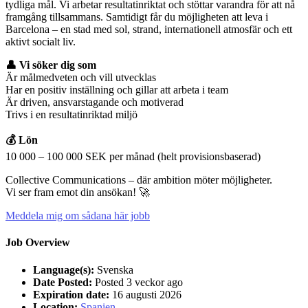
tydliga mål. Vi arbetar resultatinriktat och stöttar varandra för att nå
framgång tillsammans. Samtidigt får du möjligheten att leva i
Barcelona – en stad med sol, strand, internationell atmosfär och ett
aktivt socialt liv.
👤 Vi söker dig som
Är målmedveten och vill utvecklas
Har en positiv inställning och gillar att arbeta i team
Är driven, ansvarstagande och motiverad
Trivs i en resultatinriktad miljö
💰 Lön
10 000 – 100 000 SEK per månad (helt provisionsbaserad)
Collective Communications – där ambition möter möjligheter.
Vi ser fram emot din ansökan! 🚀
Meddela mig om sådana här jobb
Job Overview
Language(s):
Svenska
Date Posted:
Posted 3 veckor ago
Expiration date:
16 augusti 2026
Location:
Spanien