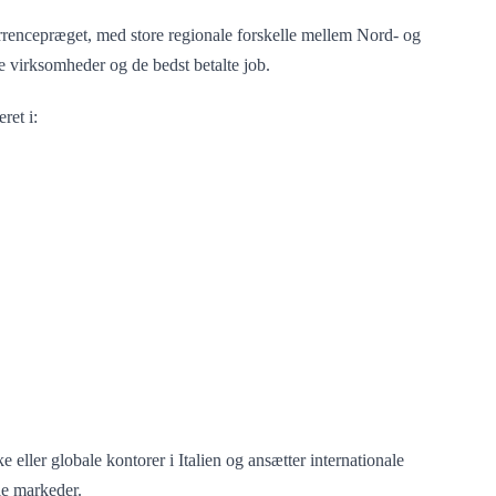
rrencepræget, med store regionale forskelle mellem Nord- og
le virksomheder og de bedst betalte job.
ret i:
ller globale kontorer i Italien og ansætter internationale
le markeder.