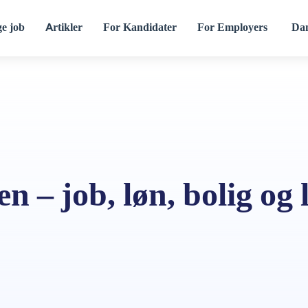
ge job
Artikler
For Kandidater
For Employers
Da
en – job, løn, bolig og 