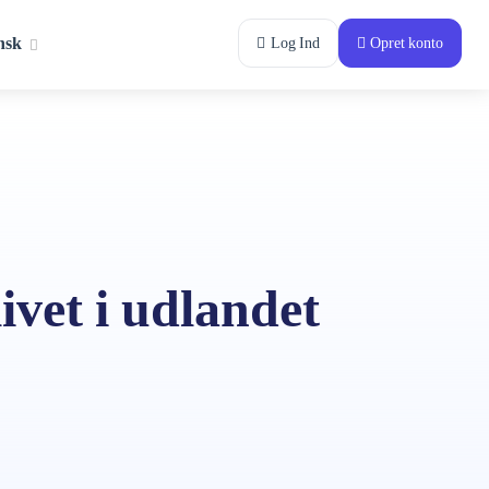
nsk
Log Ind
Opret konto
livet i udlandet