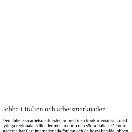
Jobba i Italien och arbetsmarknaden
Den italienska arbetsmarknaden är bred men konkurrensutsatt, med
tydliga regionala skillnader mellan norra och södra Italien. De norra
städerna har flest internationella företag och de högst betalda jobben.