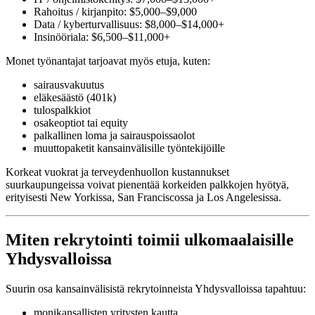
Rahoitus / kirjanpito: $5,000–$9,000
Data / kyberturvallisuus: $8,000–$14,000+
Insinööriala: $6,500–$11,000+
Monet työnantajat tarjoavat myös etuja, kuten:
sairausvakuutus
eläkesäästö (401k)
tulospalkkiot
osakeoptiot tai equity
palkallinen loma ja sairauspoissaolot
muuttopaketit kansainvälisille työntekijöille
Korkeat vuokrat ja terveydenhuollon kustannukset
suurkaupungeissa voivat pienentää korkeiden palkkojen hyötyä,
erityisesti New Yorkissa, San Franciscossa ja Los Angelesissa.
Miten rekrytointi toimii ulkomaalaisille
Yhdysvalloissa
Suurin osa kansainvälisistä rekrytoinneista Yhdysvalloissa tapahtuu:
monikansallisten yritysten kautta