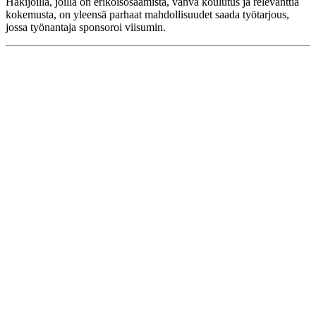
Hakijoilla, joilla on erikoisosaamista, vahva koulutus ja relevanttia
kokemusta, on yleensä parhaat mahdollisuudet saada työtarjous,
jossa työnantaja sponsoroi viisumin.