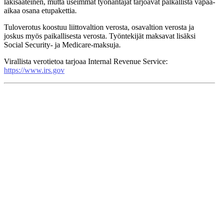
lakisääteinen, mutta useimmat työnantajat tarjoavat palkallista vapaa-
aikaa osana etupakettia.
Tuloverotus koostuu liittovaltion verosta, osavaltion verosta ja
joskus myös paikallisesta verosta. Työntekijät maksavat lisäksi
Social Security- ja Medicare-maksuja.
Virallista verotietoa tarjoaa Internal Revenue Service:
https://www.irs.gov