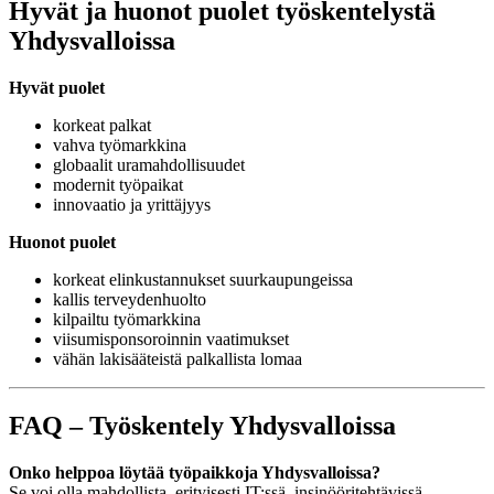
Hyvät ja huonot puolet työskentelystä
Yhdysvalloissa
Hyvät puolet
korkeat palkat
vahva työmarkkina
globaalit uramahdollisuudet
modernit työpaikat
innovaatio ja yrittäjyys
Huonot puolet
korkeat elinkustannukset suurkaupungeissa
kallis terveydenhuolto
kilpailtu työmarkkina
viisumisponsoroinnin vaatimukset
vähän lakisääteistä palkallista lomaa
FAQ – Työskentely Yhdysvalloissa
Onko helppoa löytää työpaikkoja Yhdysvalloissa?
Se voi olla mahdollista, erityisesti IT:ssä, insinööritehtävissä,