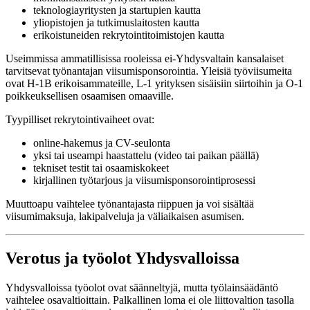
teknologiayritysten ja startupien kautta
yliopistojen ja tutkimuslaitosten kautta
erikoistuneiden rekrytointitoimistojen kautta
Useimmissa ammatillisissa rooleissa ei-Yhdysvaltain kansalaiset
tarvitsevat työnantajan viisumisponsorointia. Yleisiä työviisumeita
ovat H-1B erikoisammateille, L-1 yrityksen sisäisiin siirtoihin ja O-1
poikkeuksellisen osaamisen omaaville.
Tyypilliset rekrytointivaiheet ovat:
online-hakemus ja CV-seulonta
yksi tai useampi haastattelu (video tai paikan päällä)
tekniset testit tai osaamiskokeet
kirjallinen työtarjous ja viisumisponsorointiprosessi
Muuttoapu vaihtelee työnantajasta riippuen ja voi sisältää
viisumimaksuja, lakipalveluja ja väliaikaisen asumisen.
Verotus ja työolot Yhdysvalloissa
Yhdysvalloissa työolot ovat säänneltyjä, mutta työlainsäädäntö
vaihtelee osavaltioittain. Palkallinen loma ei ole liittovaltion tasolla