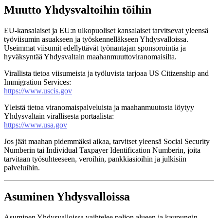
Muutto Yhdysvaltoihin töihin
EU-kansalaiset ja EU:n ulkopuoliset kansalaiset tarvitsevat yleensä
työviisumin asuakseen ja työskennelläkseen Yhdysvalloissa.
Useimmat viisumit edellyttävät työnantajan sponsorointia ja
hyväksyntää Yhdysvaltain maahanmuuttoviranomaisilta.
Virallista tietoa viisumeista ja työluvista tarjoaa US Citizenship and
Immigration Services:
https://www.uscis.gov
Yleistä tietoa viranomaispalveluista ja maahanmuutosta löytyy
Yhdysvaltain virallisesta portaalista:
https://www.usa.gov
Jos jäät maahan pidemmäksi aikaa, tarvitset yleensä Social Security
Numberin tai Individual Taxpayer Identification Numberin, joita
tarvitaan työsuhteeseen, veroihin, pankkiasioihin ja julkisiin
palveluihin.
Asuminen Yhdysvalloissa
Asuminen Yhdysvalloissa vaihtelee paljon alueen ja kaupungin