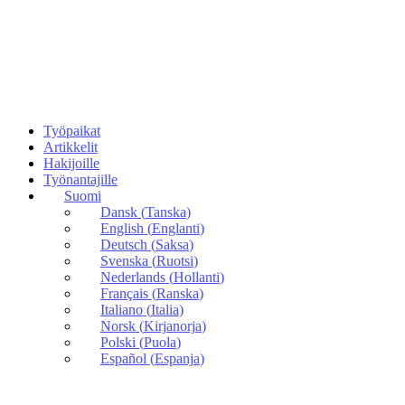
Työpaikat
Artikkelit
Hakijoille
Työnantajille
Suomi
Dansk
(
Tanska
)
English
(
Englanti
)
Deutsch
(
Saksa
)
Svenska
(
Ruotsi
)
Nederlands
(
Hollanti
)
Français
(
Ranska
)
Italiano
(
Italia
)
Norsk
(
Kirjanorja
)
Polski
(
Puola
)
Español
(
Espanja
)