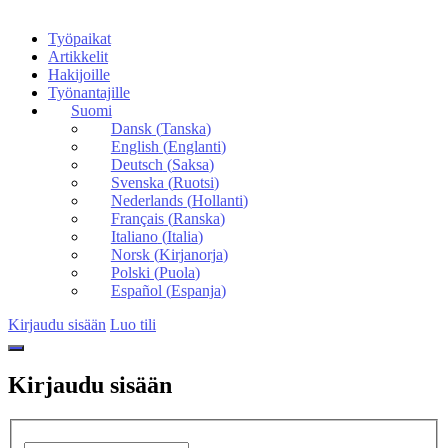
Työpaikat
Artikkelit
Hakijoille
Työnantajille
Suomi
Dansk
(
Tanska
)
English
(
Englanti
)
Deutsch
(
Saksa
)
Svenska
(
Ruotsi
)
Nederlands
(
Hollanti
)
Français
(
Ranska
)
Italiano
(
Italia
)
Norsk
(
Kirjanorja
)
Polski
(
Puola
)
Español
(
Espanja
)
Kirjaudu sisään
Luo tili
Kirjaudu sisään