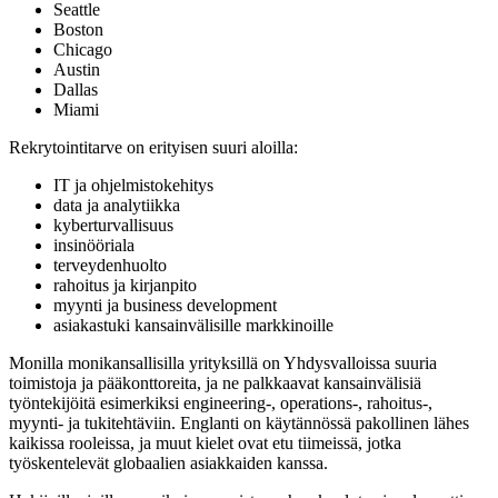
Seattle
Boston
Chicago
Austin
Dallas
Miami
Rekrytointitarve on erityisen suuri aloilla:
IT ja ohjelmistokehitys
data ja analytiikka
kyberturvallisuus
insinööriala
terveydenhuolto
rahoitus ja kirjanpito
myynti ja business development
asiakastuki kansainvälisille markkinoille
Monilla monikansallisilla yrityksillä on Yhdysvalloissa suuria
toimistoja ja pääkonttoreita, ja ne palkkaavat kansainvälisiä
työntekijöitä esimerkiksi engineering-, operations-, rahoitus-,
myynti- ja tukitehtäviin. Englanti on käytännössä pakollinen lähes
kaikissa rooleissa, ja muut kielet ovat etu tiimeissä, jotka
työskentelevät globaalien asiakkaiden kanssa.