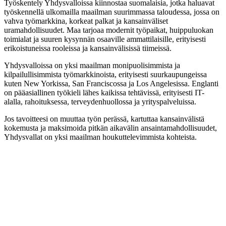
Työskentely Yhdysvalloissa kiinnostaa suomalaisia, jotka haluavat
työskennellä ulkomailla maailman suurimmassa taloudessa, jossa on
vahva työmarkkina, korkeat palkat ja kansainväliset
uramahdollisuudet. Maa tarjoaa modernit työpaikat, huippuluokan
toimialat ja suuren kysynnän osaaville ammattilaisille, erityisesti
erikoistuneissa rooleissa ja kansainvälisissä tiimeissä.
Yhdysvalloissa on yksi maailman monipuolisimmista ja
kilpailullisimmista työmarkkinoista, erityisesti suurkaupungeissa
kuten New Yorkissa, San Franciscossa ja Los Angelesissa. Englanti
on pääasiallinen työkieli lähes kaikissa tehtävissä, erityisesti IT-
alalla, rahoituksessa, terveydenhuollossa ja yrityspalveluissa.
Jos tavoitteesi on muuttaa työn perässä, kartuttaa kansainvälistä
kokemusta ja maksimoida pitkän aikavälin ansaintamahdollisuudet,
Yhdysvallat on yksi maailman houkuttelevimmista kohteista.