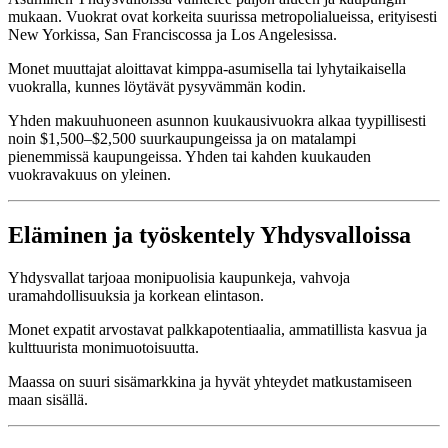
mukaan. Vuokrat ovat korkeita suurissa metropolialueissa, erityisesti
New Yorkissa, San Franciscossa ja Los Angelesissa.
Monet muuttajat aloittavat kimppa-asumisella tai lyhytaikaisella
vuokralla, kunnes löytävät pysyvämmän kodin.
Yhden makuuhuoneen asunnon kuukausivuokra alkaa tyypillisesti
noin $1,500–$2,500 suurkaupungeissa ja on matalampi
pienemmissä kaupungeissa. Yhden tai kahden kuukauden
vuokravakuus on yleinen.
Eläminen ja työskentely Yhdysvalloissa
Yhdysvallat tarjoaa monipuolisia kaupunkeja, vahvoja
uramahdollisuuksia ja korkean elintason.
Monet expatit arvostavat palkkapotentiaalia, ammatillista kasvua ja
kulttuurista monimuotoisuutta.
Maassa on suuri sisämarkkina ja hyvät yhteydet matkustamiseen
maan sisällä.