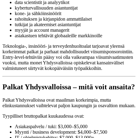
data scientistit ja analyytikot
kyberturvallisuuden asiantuntijat
kone- ja sähköinsinöörit
rahoituksen ja kirjanpidon ammattilaiset
tutkijat ja akateemiset asiantuntijat
myyjät ja account managerit
asiakastuen tehtävät globaaleille markkinoille
Teknologia-, insinööri- ja terveydenhuoltoalat tarjoavat yleensä
korkeimmat palkat ja parhaat mahdollisuudet viisumisponsorointiin.
Entry-level-tehtäviin pääsy voi olla vaikeampaa viisumivaatimusten
vuoksi, mutta monet Yhdysvalloissa opiskelevat kansainväliset
valmistuneet siirtyvät kokopäiväisiin työpaikkoihin.
Palkat Yhdysvalloissa – mitä voit ansaita?
Palkat Yhdysvalloissa ovat maailman korkeimpia, mutta
elinkustannukset vaihtelevat paljon kaupungin ja osavaltion mukaan.
Tyypilliset bruttopalkat kuukaudessa ovat:
Asiakaspalvelu / tuki: $3,000–$5,000
Myynti / business development: $4,000–$7,500
IT / ohjelmistokehitys: $7,000–$13,000+