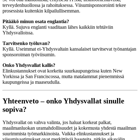
terveydenhuollossa ja rahoituksessa. Viisumisponsorointi tekee
prosessista kuitenkin kilpailullisemman.
Pitääkö minun osata englantia?
Kyllä. Sujuva englanti vaaditaan lähes kaikkiin tehtäviin
Yhdysvalloissa.
Tarvitsenko työluvan?
Kyllä. Useimmat ei-Yhdysvaltain kansalaiset tarvitsevat työnantajan
sponsoroiman työviisumin.
Onko Yhdysvallat kallis?
Elinkustannukset ovat korkeita suurkaupungeissa kuten New
Yorkissa ja San Franciscossa, mutta matalammat pienemmissä
kaupungeissa ja maaseudulla.
Yhteenveto – onko Yhdysvallat sinulle
sopiva?
Yhdysvallat on vahva valinta, jos haluat korkeat palkat,
maailmanluokan uramahdollisuudet ja kokemusta yhdestä maailman
suurimmista työmarkkinoista. Vaikka elinkustannukset ja
viisumivaatimukset ovat merkittäviä haasteita, pitkän aikavälin