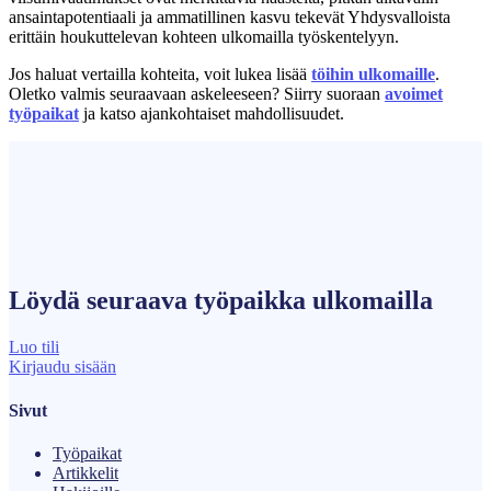
ansaintapotentiaali ja ammatillinen kasvu tekevät Yhdysvalloista
erittäin houkuttelevan kohteen ulkomailla työskentelyyn.
Jos haluat vertailla kohteita, voit lukea lisää
töihin ulkomaille
.
Oletko valmis seuraavaan askeleeseen? Siirry suoraan
avoimet
työpaikat
ja katso ajankohtaiset mahdollisuudet.
Löydä seuraava
työpaikka
ulkomailla
Luo tili
Kirjaudu sisään
Sivut
Työpaikat
Artikkelit