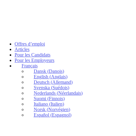
Offres d’emploi
Articles
Pour les Candidats
Pour les Employeurs
Français
Dansk
(
Danois
)
English
(
Anglais
)
Deutsch
(
Allemand
)
Svenska
(
Suédois
)
Nederlands
(
Néerlandais
)
Suomi
(
Finnois
)
Italiano
(
Italien
)
Norsk
(
Norvégien
)
Español
(
Espagnol
)