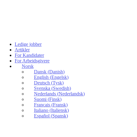
Ledige jobber
Artikler
For Kandidater
For Arbeidsgivere
Norsk
Dansk
(
Danish
)
English
(
Engelsk
)
Deutsch
(
Tysk
)
Svenska
(
Swedish
)
Nederlands
(
Nederlandsk
)
Suomi
(
Finsk
)
Français
(
Fransk
)
Italiano
(
Italiensk
)
Español
(
Spansk
)