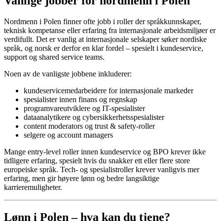
Vanlige jobber for nordmenn i Polen
Nordmenn i Polen finner ofte jobb i roller der språkkunnskaper,
teknisk kompetanse eller erfaring fra internasjonale arbeidsmiljøer er
verdifullt. Det er vanlig at internasjonale selskaper søker nordiske
språk, og norsk er derfor en klar fordel – spesielt i kundeservice,
support og shared service teams.
Noen av de vanligste jobbene inkluderer:
kundeservicemedarbeidere for internasjonale markeder
spesialister innen finans og regnskap
programvareutviklere og IT-spesialister
dataanalytikere og cybersikkerhetsspesialister
content moderators og trust & safety-roller
selgere og account managers
Mange entry-level roller innen kundeservice og BPO krever ikke
tidligere erfaring, spesielt hvis du snakker ett eller flere store
europeiske språk. Tech- og spesialistroller krever vanligvis mer
erfaring, men gir høyere lønn og bedre langsiktige
karrieremuligheter.
Lønn i Polen – hva kan du tjene?