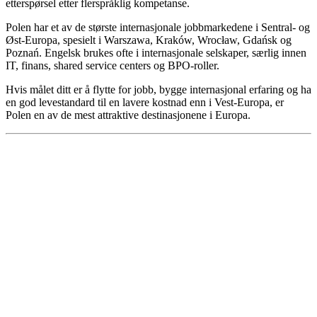
etterspørsel etter flerspråklig kompetanse.
Polen har et av de største internasjonale jobbmarkedene i Sentral- og
Øst-Europa, spesielt i Warszawa, Kraków, Wrocław, Gdańsk og
Poznań. Engelsk brukes ofte i internasjonale selskaper, særlig innen
IT, finans, shared service centers og BPO-roller.
Hvis målet ditt er å flytte for jobb, bygge internasjonal erfaring og ha
en god levestandard til en lavere kostnad enn i Vest-Europa, er
Polen en av de mest attraktive destinasjonene i Europa.