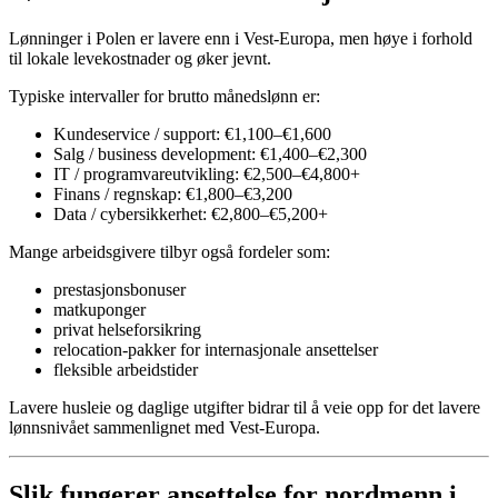
Lønninger i Polen er lavere enn i Vest-Europa, men høye i forhold
til lokale levekostnader og øker jevnt.
Typiske intervaller for brutto månedslønn er:
Kundeservice / support: €1,100–€1,600
Salg / business development: €1,400–€2,300
IT / programvareutvikling: €2,500–€4,800+
Finans / regnskap: €1,800–€3,200
Data / cybersikkerhet: €2,800–€5,200+
Mange arbeidsgivere tilbyr også fordeler som:
prestasjonsbonuser
matkuponger
privat helseforsikring
relocation-pakker for internasjonale ansettelser
fleksible arbeidstider
Lavere husleie og daglige utgifter bidrar til å veie opp for det lavere
lønnsnivået sammenlignet med Vest-Europa.
Slik fungerer ansettelse for nordmenn i