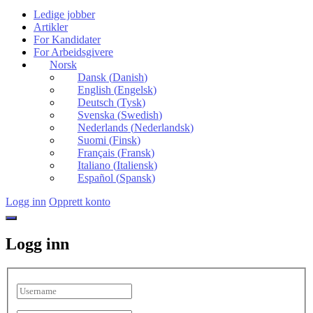
Ledige jobber
Artikler
For Kandidater
For Arbeidsgivere
Norsk
Dansk
(
Danish
)
English
(
Engelsk
)
Deutsch
(
Tysk
)
Svenska
(
Swedish
)
Nederlands
(
Nederlandsk
)
Suomi
(
Finsk
)
Français
(
Fransk
)
Italiano
(
Italiensk
)
Español
(
Spansk
)
Logg inn
Opprett konto
Logg inn