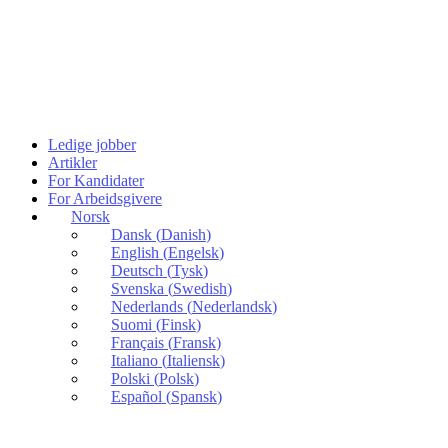
Ledige jobber
Artikler
For Kandidater
For Arbeidsgivere
Norsk
Dansk
(
Danish
)
English
(
Engelsk
)
Deutsch
(
Tysk
)
Svenska
(
Swedish
)
Nederlands
(
Nederlandsk
)
Suomi
(
Finsk
)
Français
(
Fransk
)
Italiano
(
Italiensk
)
Polski
(
Polsk
)
Español
(
Spansk
)