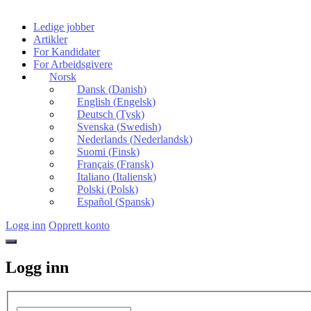
Ledige jobber
Artikler
For Kandidater
For Arbeidsgivere
Norsk
Dansk
(
Danish
)
English
(
Engelsk
)
Deutsch
(
Tysk
)
Svenska
(
Swedish
)
Nederlands
(
Nederlandsk
)
Suomi
(
Finsk
)
Français
(
Fransk
)
Italiano
(
Italiensk
)
Polski
(
Polsk
)
Español
(
Spansk
)
Logg inn
Opprett konto
Logg inn