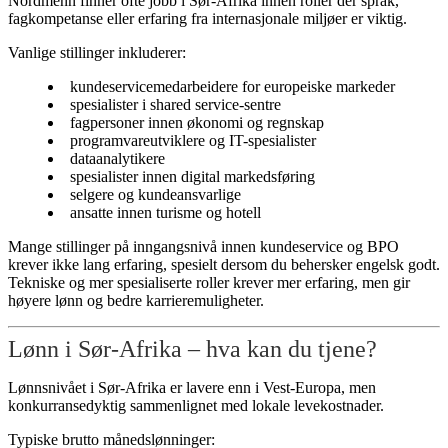
Nordmenn finner ofte jobb i Sør-Afrika innen roller der språk,
fagkompetanse eller erfaring fra internasjonale miljøer er viktig.
Vanlige stillinger inkluderer:
kundeservicemedarbeidere for europeiske markeder
spesialister i shared service-sentre
fagpersoner innen økonomi og regnskap
programvareutviklere og IT-spesialister
dataanalytikere
spesialister innen digital markedsføring
selgere og kundeansvarlige
ansatte innen turisme og hotell
Mange stillinger på inngangsnivå innen kundeservice og BPO
krever ikke lang erfaring, spesielt dersom du behersker engelsk godt.
Tekniske og mer spesialiserte roller krever mer erfaring, men gir
høyere lønn og bedre karrieremuligheter.
Lønn i Sør-Afrika – hva kan du tjene?
Lønnsnivået i Sør-Afrika er lavere enn i Vest-Europa, men
konkurransedyktig sammenlignet med lokale levekostnader.
Typiske brutto månedslønninger: