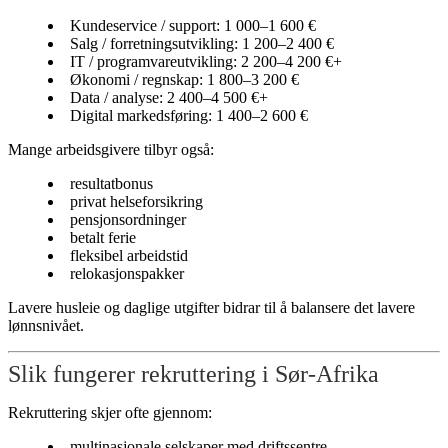
Kundeservice / support: 1 000–1 600 €
Salg / forretningsutvikling: 1 200–2 400 €
IT / programvareutvikling: 2 200–4 200 €+
Økonomi / regnskap: 1 800–3 200 €
Data / analyse: 2 400–4 500 €+
Digital markedsføring: 1 400–2 600 €
Mange arbeidsgivere tilbyr også:
resultatbonus
privat helseforsikring
pensjonsordninger
betalt ferie
fleksibel arbeidstid
relokasjonspakker
Lavere husleie og daglige utgifter bidrar til å balansere det lavere
lønnsnivået.
Slik fungerer rekruttering i Sør-Afrika
Rekruttering skjer ofte gjennom:
multinasjonale selskaper med driftssentre