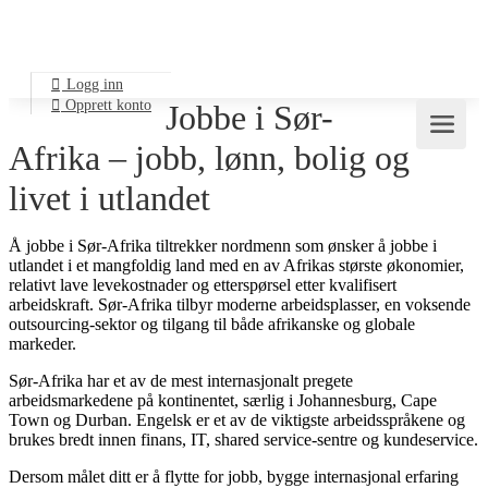
Logg inn
Opprett konto
Jobbe i Sør-
Afrika – jobb, lønn, bolig og
livet i utlandet
Å jobbe i Sør-Afrika tiltrekker nordmenn som ønsker å jobbe i
utlandet i et mangfoldig land med en av Afrikas største økonomier,
relativt lave levekostnader og etterspørsel etter kvalifisert
arbeidskraft. Sør-Afrika tilbyr moderne arbeidsplasser, en voksende
outsourcing-sektor og tilgang til både afrikanske og globale
markeder.
Sør-Afrika har et av de mest internasjonalt pregete
arbeidsmarkedene på kontinentet, særlig i Johannesburg, Cape
Town og Durban. Engelsk er et av de viktigste arbeidsspråkene og
brukes bredt innen finans, IT, shared service-sentre og kundeservice.
Dersom målet ditt er å flytte for jobb, bygge internasjonal erfaring