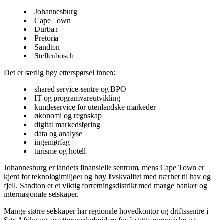
Johannesburg
Cape Town
Durban
Pretoria
Sandton
Stellenbosch
Det er særlig høy etterspørsel innen:
shared service-sentre og BPO
IT og programvareutvikling
kundeservice for utenlandske markeder
økonomi og regnskap
digital markedsføring
data og analyse
ingeniørfag
turisme og hotell
Johannesburg er landets finansielle sentrum, mens Cape Town er
kjent for teknologimiljøer og høy livskvalitet med nærhet til hav og
fjell. Sandton er et viktig forretningsdistrikt med mange banker og
internasjonale selskaper.
Mange større selskaper har regionale hovedkontor og driftssentre i
Sør-Afrika og ansetter medarbeidere for å støtte europeiske og