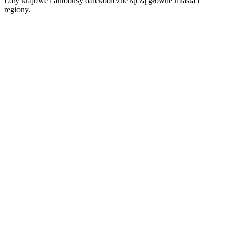
Loty krajowe i autobusy dalekobieżne łączą główne miasta i
regiony.