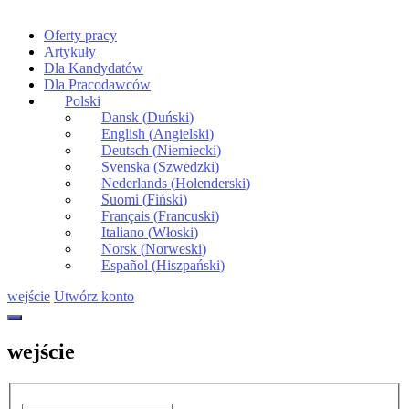
Oferty pracy
Artykuły
Dla Kandydatów
Dla Pracodawców
Polski
Dansk
(
Duński
)
English
(
Angielski
)
Deutsch
(
Niemiecki
)
Svenska
(
Szwedzki
)
Nederlands
(
Holenderski
)
Suomi
(
Fiński
)
Français
(
Francuski
)
Italiano
(
Włoski
)
Norsk
(
Norweski
)
Español
(
Hiszpański
)
wejście
Utwórz konto
wejście