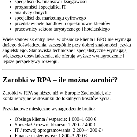
specjaliści ds. finansów i księgowości
programiści i specjaliści IT
analitycy danych
specjaliści ds. marketingu cyfrowego
przedstawiciele handlowi i opiekunowie klientów
pracownicy sektora turystycznego i hotelarskiego
Wiele stanowisk entry-level w obsłudze klienta i BPO nie wymaga
dużego doświadczenia, szczególnie przy dobrej znajomości języka
angielskiego. Stanowiska techniczne i specjalistyczne wymagają
większego doświadczenia, ale oferują wyższe wynagrodzenie i
lepsze perspektywy rozwoju.
Zarobki w RPA – ile można zarobić?
Zarobki w RPA są niższe niż w Europie Zachodniej, ale
konkurencyjne w stosunku do lokalnych kosztów życia.
Przykładowe miesięczne wynagrodzenie brutto:
Obsługa klienta / wsparcie: 1 000–1 600 €
Sprzedaż / rozwój biznesu: 1 200–2 400 €
IT / rozwój oprogramowania: 2 200–4 200 €+
Finanse / księgowość: 1 800–3 200 €