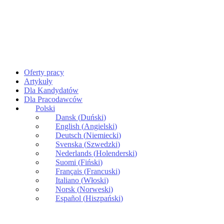
Oferty pracy
Artykuły
Dla Kandydatów
Dla Pracodawców
Polski
Dansk
(
Duński
)
English
(
Angielski
)
Deutsch
(
Niemiecki
)
Svenska
(
Szwedzki
)
Nederlands
(
Holenderski
)
Suomi
(
Fiński
)
Français
(
Francuski
)
Italiano
(
Włoski
)
Norsk
(
Norweski
)
Español
(
Hiszpański
)