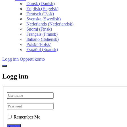
Dansk
(
Danish
)
English
(
Engelsk
)
Deutsch
(
Tysk
)
Svenska
(
Swedish
)
Nederlands
(
Nederlandsk
)
Suomi
(
Finsk
)
Français
(
Fransk
)
Italiano
(
Italiensk
)
Polski
(
Polsk
)
Español
(
Spansk
)
Logg inn
Opprett konto
Logg inn
Remember Me