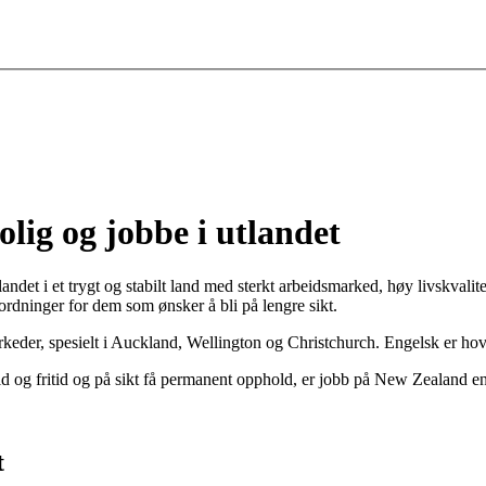
lig og jobbe i utlandet
t i et trygt og stabilt land med sterkt arbeidsmarked, høy livskvalitet og
ordninger for dem som ønsker å bli på lengre sikt.
der, spesielt i Auckland, Wellington og Christchurch. Engelsk er hoved
id og fritid og på sikt få permanent opphold, er jobb på New Zealand en
t