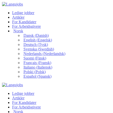
Ledige jobber
Artikler
For Kandidater
For Arbeidsgivere
Norsk
Dansk
(
Danish
)
English
(
Engelsk
)
Deutsch
(
Tysk
)
Svenska
(
Swedish
)
Nederlands
(
Nederlandsk
)
Suomi
(
Finsk
)
Français
(
Fransk
)
Italiano
(
Italiensk
)
Polski
(
Polsk
)
Español
(
Spansk
)
Ledige jobber
Artikler
For Kandidater
For Arbeidsgivere
Norsk