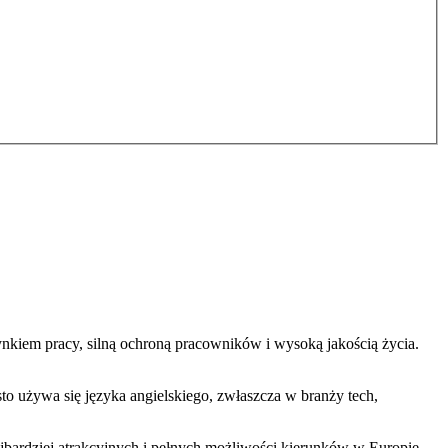
nkiem pracy, silną ochroną pracowników i wysoką jakością życia.
o używa się języka angielskiego, zwłaszcza w branży tech,
ajbardziej atrakcyjnych i pełnych możliwości kierunków w Europie.