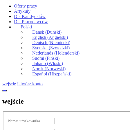
Oferty pracy
Artykuły
Dla Kandydatów
Dla Pracodawców
Polski
Dansk
(
Duński
)
English
(
Angielski
)
Deutsch
(
Niemiecki
)
Svenska
(
Szwedzki
)
Nederlands
(
Holenderski
)
Suomi
(
Fiński
)
Italiano
(
Włoski
)
Norsk
(
Norweski
)
Español
(
Hiszpański
)
wejście
Utwórz konto
wejście