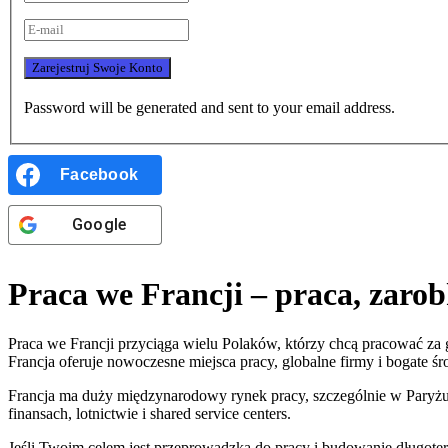
Password will be generated and sent to your email address.
Facebook
Google
Praca we Francji – praca, zarobk
Praca we Francji przyciąga wielu Polaków, którzy chcą pracować za
Francja oferuje nowoczesne miejsca pracy, globalne firmy i bogate ś
Francja ma duży międzynarodowy rynek pracy, szczególnie w Paryżu, 
finansach, lotnictwie i shared service centers.
Jeśli Twoim celem jest przeprowadzka do pracy i budowanie długoterm