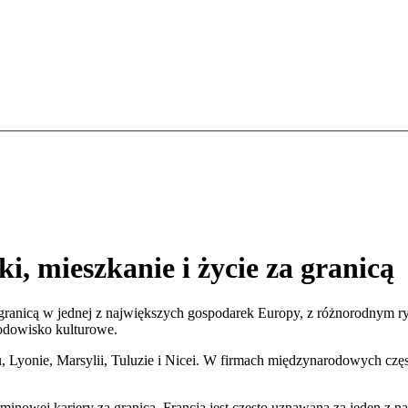
i, mieszkanie i życie za granicą
 granicą w jednej z największych gospodarek Europy, z różnorodnym ry
rodowisko kulturowe.
Lyonie, Marsylii, Tuluzie i Nicei. W firmach międzynarodowych częst
inowej kariery za granicą, Francja jest często uznawana za jeden z n