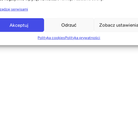
ządzaj serwisami
do celów rekrutacyjnych
zystywane do innych celów
Akceptuj
Odrzuć
Zobacz ustawieni
nie danych
Polityka cookies
Polityka prywatności