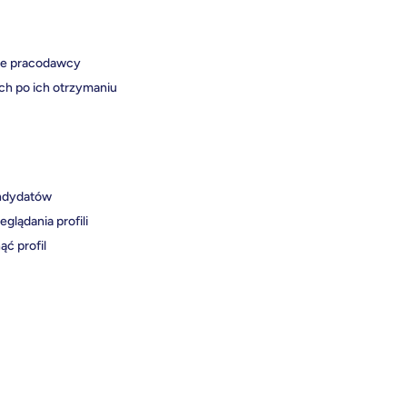
one pracodawcy
ch po ich otrzymaniu
andydatów
lądania profili
ć profil