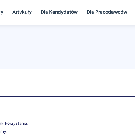
cy
Artykuły
Dla Kandydatów
Dla Pracodawców
ki korzystania.
rmy.