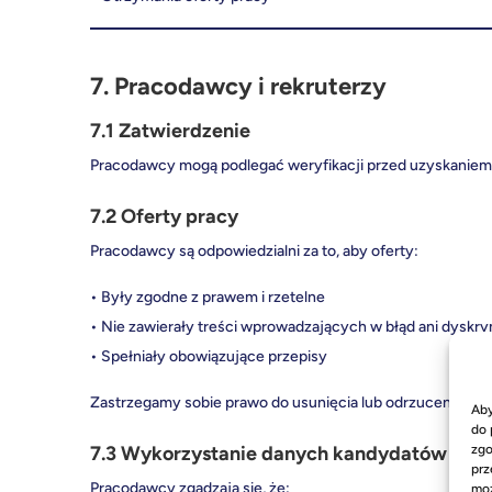
7. Pracodawcy i rekruterzy
7.1 Zatwierdzenie
Pracodawcy mogą podlegać weryfikacji przed uzyskaniem 
7.2 Oferty pracy
Pracodawcy są odpowiedzialni za to, aby oferty:
• Były zgodne z prawem i rzetelne
• Nie zawierały treści wprowadzających w błąd ani dyskr
• Spełniały obowiązujące przepisy
Zastrzegamy sobie prawo do usunięcia lub odrzucenia ofe
Aby
do 
zgo
7.3 Wykorzystanie danych kandydatów
prz
Pracodawcy zgadzają się, że:
moż