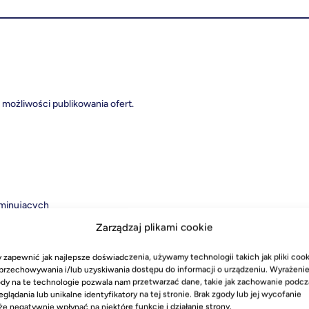
możliwości publikowania ofert.
yminujących
Zarządzaj plikami cookie
rt według własnego uznania.
 zapewnić jak najlepsze doświadczenia, używamy technologii takich jak pliki cook
przechowywania i/lub uzyskiwania dostępu do informacji o urządzeniu. Wyrażeni
dy na te technologie pozwala nam przetwarzać dane, takie jak zachowanie podcz
eglądania lub unikalne identyfikatory na tej stronie. Brak zgody lub jej wycofanie
e negatywnie wpłynąć na niektóre funkcje i działanie strony.