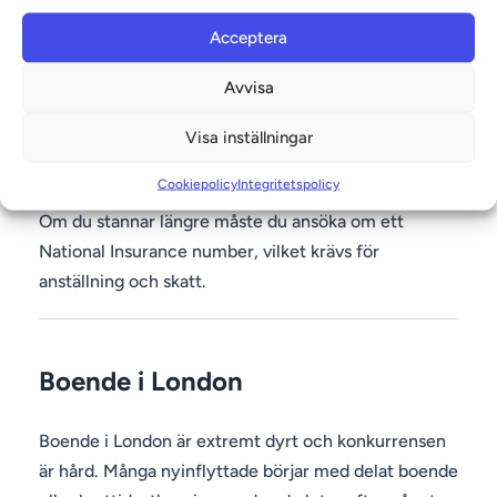
är Skilled Worker visa och andra arbetsgivar-
Acceptera
sponsrade visum.
Avvisa
Officiell information om visum och immigration
Visa inställningar
finns hos UK Home Office:
https://www.gov.uk/browse/visas-immigration
Cookiepolicy
Integritetspolicy
Om du stannar längre måste du ansöka om ett
National Insurance number, vilket krävs för
anställning och skatt.
Boende i London
Boende i London är extremt dyrt och konkurrensen
är hård. Många nyinflyttade börjar med delat boende