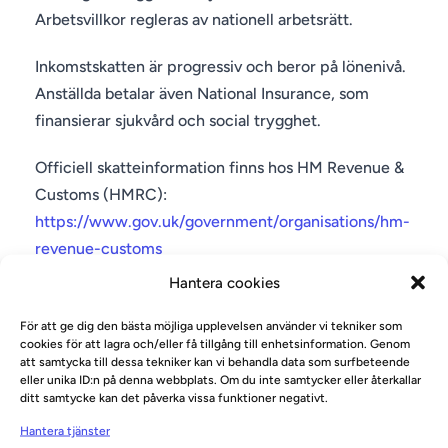
Arbetsvillkor regleras av nationell arbetsrätt.
Inkomstskatten är progressiv och beror på lönenivå.
Anställda betalar även National Insurance, som
finansierar sjukvård och social trygghet.
Officiell skatteinformation finns hos HM Revenue &
Customs (HMRC):
https://www.gov.uk/government/organisations/hm-
revenue-customs
Hantera cookies
För att ge dig den bästa möjliga upplevelsen använder vi tekniker som
cookies för att lagra och/eller få tillgång till enhetsinformation. Genom
Flytta till London för att jobba
att samtycka till dessa tekniker kan vi behandla data som surfbeteende
eller unika ID:n på denna webbplats. Om du inte samtycker eller återkallar
ditt samtycke kan det påverka vissa funktioner negativt.
De flesta som vill jobba i London behöver visum för
Hantera tjänster
att bo och arbeta i Storbritannien. Vanliga alternativ