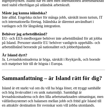
ingenjörsyrken. Island har en liten men internationell arbetsmarknad
med stabil efterfrågan på utländsk arbetskraft.
Måste jag kunna isländska?
Inte alltid. Engelska räcker för många jobb, särskilt inom turism, IT
och internationella företag. Isländska är däremot användbart i
vardagen och för långsiktig integration.
Behöver jag arbetstillstånd?
EU- och EES-medborgare behöver inte arbetstillstånd för att jobba
på Island. Personer utanför EU behöver vanligtvis uppehålls- och
arbetstillstånd beroende på nationalitet och jobberbjudande.
Är Island dyrt?
Ja. Levnadskostnaderna är höga, särskilt i Reykjavík, och boende
och matpriser hör till de högsta i Europa.
Sammanfattning – är Island rätt för dig?
Island är ett starkt val om du vill ha höga löner, ett tryggt samhälle
och hög livskvalitet i en unik naturmiljö. Samtidigt är
levnadskostnaderna och den lilla arbetsmarknaden utmaningar, men
välfärdssystemet och balansen mellan jobb och fritid gör Island till
en attraktiv destination för svenskar som vill jobba utomlands.