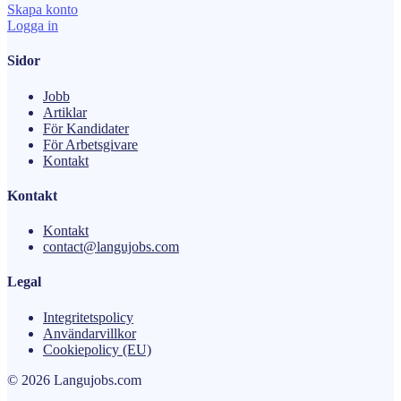
Skapa konto
Logga in
Sidor
Jobb
Artiklar
För Kandidater
För Arbetsgivare
Kontakt
Kontakt
Kontakt
contact@langujobs.com
Legal
Integritetspolicy
Användarvillkor
Cookiepolicy (EU)
© 2026 Langujobs.com