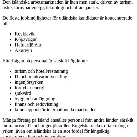
Den isländska arbetsmarknaden är liten men stark, driven av turism,
fiske, förnybar energi, teknologi och affärstjänster.
De flesta jobbmöjligheter för utländska kandidater är koncentrerade
till:
Reykjavík
Kópavogur
Hafnarfjörður
Akureyri
Efterfrågan på personal är särskilt hög inom:
turism och hotell/restaurang
IT och mjukvaruutveckling
ingenjörsyrken
förnybar energi
sjukvård
bygg och anläggning
finans och redovisning
kundsupport för internationella marknader
Många företag på Island anställer personal från andra länder, särskilt
inom turism, IT och ingenjörsroller. Engelska räcker ofta i många
yrken, även om isländska är en stor fördel för långsiktig
karriärutveckling och integration.