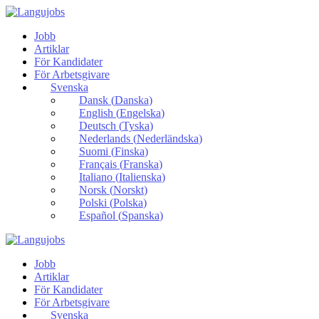
Jobb
Artiklar
För Kandidater
För Arbetsgivare
Svenska
Dansk
(
Danska
)
English
(
Engelska
)
Deutsch
(
Tyska
)
Nederlands
(
Nederländska
)
Suomi
(
Finska
)
Français
(
Franska
)
Italiano
(
Italienska
)
Norsk
(
Norskt
)
Polski
(
Polska
)
Español
(
Spanska
)
Jobb
Artiklar
För Kandidater
För Arbetsgivare
Svenska