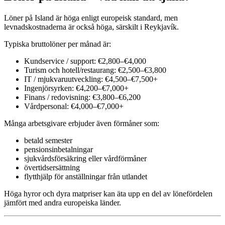
Löner på Island är höga enligt europeisk standard, men
levnadskostnaderna är också höga, särskilt i Reykjavík.
Typiska bruttolöner per månad är:
Kundservice / support: €2,800–€4,000
Turism och hotell/restaurang: €2,500–€3,800
IT / mjukvaruutveckling: €4,500–€7,500+
Ingenjörsyrken: €4,200–€7,000+
Finans / redovisning: €3,800–€6,200
Vårdpersonal: €4,000–€7,000+
Många arbetsgivare erbjuder även förmåner som:
betald semester
pensionsinbetalningar
sjukvårdsförsäkring eller vårdförmåner
övertidsersättning
flytthjälp för anställningar från utlandet
Höga hyror och dyra matpriser kan äta upp en del av lönefördelen
jämfört med andra europeiska länder.