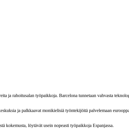
eita ja rahoitusalan työpaikkoja. Barcelona tunnetaan vahvasta teknolog
keskuksia ja palkkaavat monikielisiä työntekijöitä palvelemaan eurooppa
listä kokemusta, löytävät usein nopeasti työpaikkoja Espanjassa.