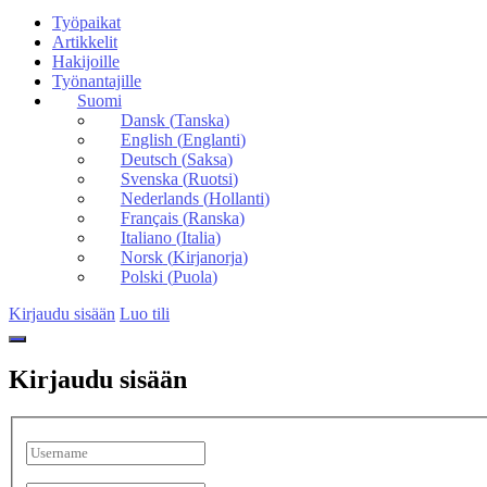
Työpaikat
Artikkelit
Hakijoille
Työnantajille
Suomi
Dansk
(
Tanska
)
English
(
Englanti
)
Deutsch
(
Saksa
)
Svenska
(
Ruotsi
)
Nederlands
(
Hollanti
)
Français
(
Ranska
)
Italiano
(
Italia
)
Norsk
(
Kirjanorja
)
Polski
(
Puola
)
Kirjaudu sisään
Luo tili
Kirjaudu sisään