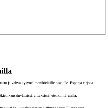
illa
to ja vahva kysyntä monikielisille osaajille. Espanja tarjoaa
eli kansainvälisissä yrityksissä, etenkin IT-alalla,
 ovat yksi houkuttelevimmista vaihtoehdoista Euroopassa.