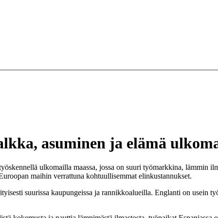
palkka, asuminen ja elämä ulkoma
yöskennellä ulkomailla maassa, jossa on suuri työmarkkina, lämmin ilmas
Euroopan maihin verrattuna kohtuullisemmat elinkustannukset.
sesti suurissa kaupungeissa ja rannikkoalueilla. Englanti on usein työki
listä kokemusta ja nauttia lämpimästä ilmastosta, työpaikat Espanjassa