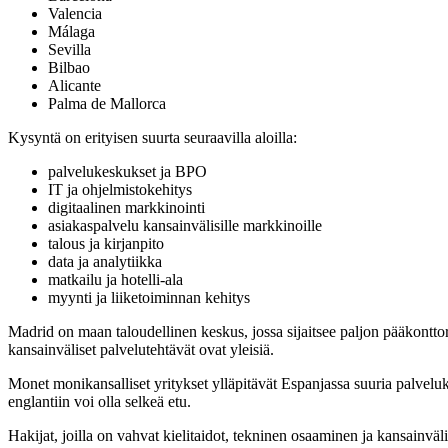
Valencia
Málaga
Sevilla
Bilbao
Alicante
Palma de Mallorca
Kysyntä on erityisen suurta seuraavilla aloilla:
palvelukeskukset ja BPO
IT ja ohjelmistokehitys
digitaalinen markkinointi
asiakaspalvelu kansainvälisille markkinoille
talous ja kirjanpito
data ja analytiikka
matkailu ja hotelli-ala
myynti ja liiketoiminnan kehitys
Madrid on maan taloudellinen keskus, jossa sijaitsee paljon pääkonttor
kansainväliset palvelutehtävät ovat yleisiä.
Monet monikansalliset yritykset ylläpitävät Espanjassa suuria palvelu
englantiin voi olla selkeä etu.
Hakijat, joilla on vahvat kielitaidot, tekninen osaaminen ja kansainvä