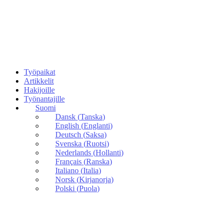
Työpaikat
Artikkelit
Hakijoille
Työnantajille
Suomi
Dansk
(
Tanska
)
English
(
Englanti
)
Deutsch
(
Saksa
)
Svenska
(
Ruotsi
)
Nederlands
(
Hollanti
)
Français
(
Ranska
)
Italiano
(
Italia
)
Norsk
(
Kirjanorja
)
Polski
(
Puola
)