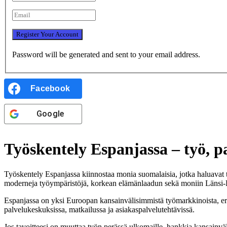
Password will be generated and sent to your email address.
Facebook
Google
Työskentely Espanjassa – työ, 
Työskentely Espanjassa kiinnostaa monia suomalaisia, jotka haluavat t
moderneja työympäristöjä, korkean elämänlaadun sekä moniin Länsi-
Espanjassa on yksi Euroopan kansainvälisimmistä työmarkkinoista, erityi
palvelukeskuksissa, matkailussa ja asiakaspalvelutehtävissä.
Jos tavoitteesi on muuttaa työn perässä ulkomaille, hankkia kansainvä