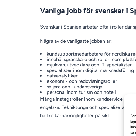
Vanliga jobb för svenskar i 
Svenskar i Spanien arbetar ofta i roller där 
Några av de vanligaste jobben är:
kundsupportmedarbetare för nordiska m
innehållsgranskare och roller inom platt
mjukvaruutvecklare och IT-specialister
specialister inom digital marknadsföring
dataanalytiker
ekonomi- och redovisningsroller
säljare och kundansvariga
personal inom turism och hotell
Många instegsroller inom kundservice kräver
engelska. Tekniktunga och specialiserade ro
bättre karriärmöjligheter på sikt.
För
lag
kan
sam