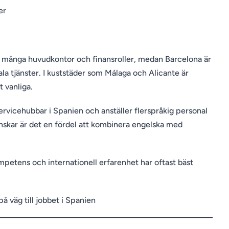
er
många huvudkontor och finansroller, medan Barcelona är
ala tjänster. I kuststäder som Málaga och Alicante är
t vanliga.
ervicehubbar i Spanien och anställer flerspråkig personal
enskar är det en fördel att kombinera engelska med
petens och internationell erfarenhet har oftast bäst