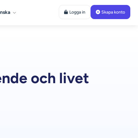
nska
Logga in
Skapa konto
ende och livet