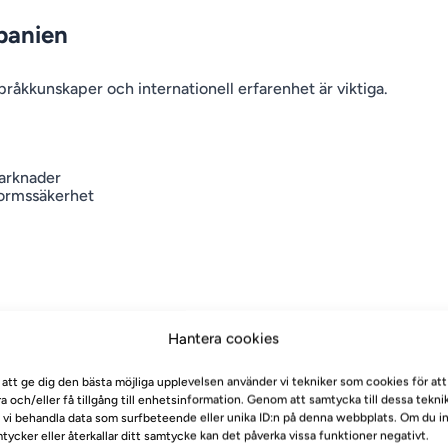
Spanien
språkkunskaper och internationell erfarenhet är viktiga.
arknader
formssäkerhet
 ingen lång erfarenhet, särskilt om du talar svenska och
Hantera cookies
ller kräver mer erfarenhet men erbjuder högre löner och
 att ge dig den bästa möjliga upplevelsen använder vi tekniker som cookies för att
ra och/eller få tillgång till enhetsinformation. Genom att samtycka till dessa tekni
 vi behandla data som surfbeteende eller unika ID:n på denna webbplats. Om du i
tycker eller återkallar ditt samtycke kan det påverka vissa funktioner negativt.