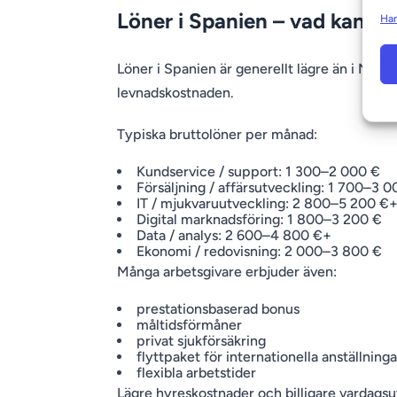
Löner i Spanien – vad kan du
Han
Löner i Spanien är generellt lägre än i Norden
levnadskostnaden.
Typiska bruttolöner per månad:
Kundservice / support: 1 300–2 000 €
Försäljning / affärsutveckling: 1 700–3 
IT / mjukvaruutveckling: 2 800–5 200 €
Digital marknadsföring: 1 800–3 200 €
Data / analys: 2 600–4 800 €+
Ekonomi / redovisning: 2 000–3 800 €
Många arbetsgivare erbjuder även:
prestationsbaserad bonus
måltidsförmåner
privat sjukförsäkring
flyttpaket för internationella anställninga
flexibla arbetstider
Lägre hyreskostnader och billigare vardagsut