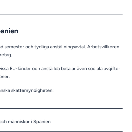
panien
d semester och tydliga anställningsavtal. Arbetsvillkoren
öretag.
issa EU-länder och anställda betalar även sociala avgifter
oner.
panska skattemyndigheten: