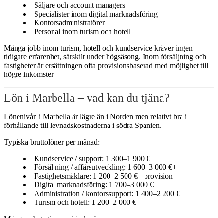
Säljare och account managers
Specialister inom digital marknadsföring
Kontorsadministratörer
Personal inom turism och hotell
Många jobb inom turism, hotell och kundservice kräver ingen
tidigare erfarenhet, särskilt under högsäsong. Inom försäljning och
fastigheter är ersättningen ofta provisionsbaserad med möjlighet till
högre inkomster.
Lön i Marbella – vad kan du tjäna?
Lönenivån i Marbella är lägre än i Norden men relativt bra i
förhållande till levnadskostnaderna i södra Spanien.
Typiska bruttolöner per månad:
Kundservice / support: 1 300–1 900 €
Försäljning / affärsutveckling: 1 600–3 000 €+
Fastighetsmäklare: 1 200–2 500 €+ provision
Digital marknadsföring: 1 700–3 000 €
Administration / kontorssupport: 1 400–2 200 €
Turism och hotell: 1 200–2 000 €