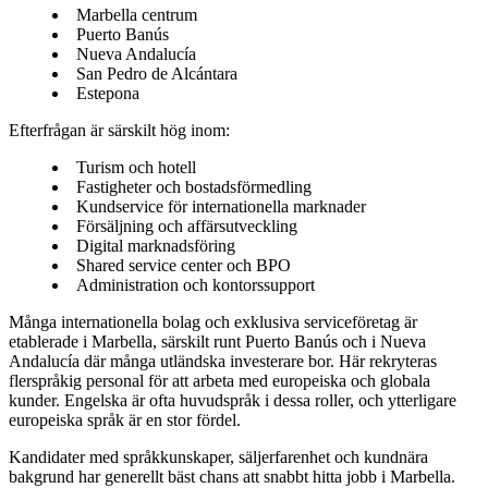
Marbella centrum
Puerto Banús
Nueva Andalucía
San Pedro de Alcántara
Estepona
Efterfrågan är särskilt hög inom:
Turism och hotell
Fastigheter och bostadsförmedling
Kundservice för internationella marknader
Försäljning och affärsutveckling
Digital marknadsföring
Shared service center och BPO
Administration och kontorssupport
Många internationella bolag och exklusiva serviceföretag är
etablerade i Marbella, särskilt runt Puerto Banús och i Nueva
Andalucía där många utländska investerare bor. Här rekryteras
flerspråkig personal för att arbeta med europeiska och globala
kunder. Engelska är ofta huvudspråk i dessa roller, och ytterligare
europeiska språk är en stor fördel.
Kandidater med språkkunskaper, säljerfarenhet och kundnära
bakgrund har generellt bäst chans att snabbt hitta jobb i Marbella.