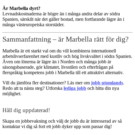
Är Marbella dyrt?
Levnadskostnaderna är högre än i många andra delar av södra
Spanien, särskilt när det gäller bostad, men fortfarande lägre än i
många västeuropeiska storstäder.
Sammanfattning – är Marbella rätt för dig?
Marbella är ett starkt val om du vill kombinera internationell
arbetslivserfarenhet med kustliv och hög livskvalitet i södra Spanien.
Även om lönerna är lägre än i Norden och många jobb är
säsongsbaserade, gör klimatet, livsstilen och efterfrågan på
flerspråkig kompetens jobb i Marbella till ett attraktivt alternativ.
Vill du jämföra fler destinationer? Läs mer om
jobb utomlands
.
Redo att ta nästa steg? Utforska
lediga jobb
och hitta din nya
möjlighet.
Håll dig uppdaterad!
Skapa en jobbevakning och välj de jobb du är intresserad av så
kontaktar vi dig så fort ett jobb dyker upp som passar dig!