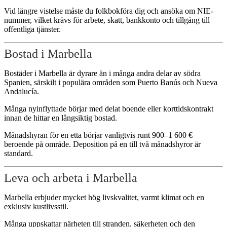
Vid längre vistelse måste du folkbokföra dig och ansöka om NIE-
nummer, vilket krävs för arbete, skatt, bankkonto och tillgång till
offentliga tjänster.
Bostad i Marbella
Bostäder i Marbella är dyrare än i många andra delar av södra
Spanien, särskilt i populära områden som Puerto Banús och Nueva
Andalucía.
Många nyinflyttade börjar med delat boende eller korttidskontrakt
innan de hittar en långsiktig bostad.
Månadshyran för en etta börjar vanligtvis runt 900–1 600 €
beroende på område. Deposition på en till två månadshyror är
standard.
Leva och arbeta i Marbella
Marbella erbjuder mycket hög livskvalitet, varmt klimat och en
exklusiv kustlivsstil.
Många uppskattar närheten till stranden, säkerheten och den