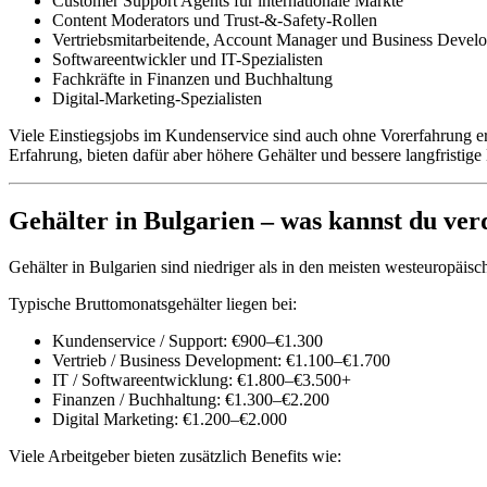
Customer Support Agents für internationale Märkte
Content Moderators und Trust-&-Safety-Rollen
Vertriebsmitarbeitende, Account Manager und Business Develo
Softwareentwickler und IT-Spezialisten
Fachkräfte in Finanzen und Buchhaltung
Digital-Marketing-Spezialisten
Viele Einstiegsjobs im Kundenservice sind auch ohne Vorerfahrung er
Erfahrung, bieten dafür aber höhere Gehälter und bessere langfristige
Gehälter in Bulgarien – was kannst du ver
Gehälter in Bulgarien sind niedriger als in den meisten westeuropäisc
Typische Bruttomonatsgehälter liegen bei:
Kundenservice / Support: €900–€1.300
Vertrieb / Business Development: €1.100–€1.700
IT / Softwareentwicklung: €1.800–€3.500+
Finanzen / Buchhaltung: €1.300–€2.200
Digital Marketing: €1.200–€2.000
Viele Arbeitgeber bieten zusätzlich Benefits wie: