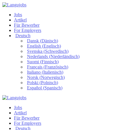
Jobs
Artikel
Für Bewerber
For Employers
Deutsch
Dansk
(
Dänisch
)
English
(
Englisch
)
Svenska
(
Schwedisch
)
Nederlands
(
Niederländisch
)
Suomi
(
Finnisch
)
Français
(
Französisch
)
Italiano
(
Italienisch
)
Norsk
(
Norwegisch
)
Polski
(
Polnisch
)
Español
(
Spanisch
)
Jobs
Artikel
Für Bewerber
For Employers
Deutsch