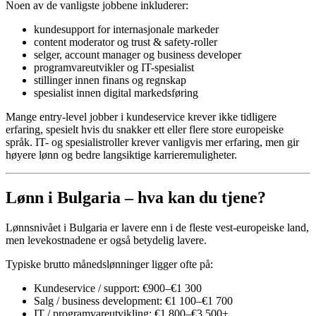
Noen av de vanligste jobbene inkluderer:
kundesupport for internasjonale markeder
content moderator og trust & safety-roller
selger, account manager og business developer
programvareutvikler og IT-spesialist
stillinger innen finans og regnskap
spesialist innen digital markedsføring
Mange entry-level jobber i kundeservice krever ikke tidligere
erfaring, spesielt hvis du snakker ett eller flere store europeiske
språk. IT- og spesialistroller krever vanligvis mer erfaring, men gir
høyere lønn og bedre langsiktige karrieremuligheter.
Lønn i Bulgaria – hva kan du tjene?
Lønnsnivået i Bulgaria er lavere enn i de fleste vest-europeiske land,
men levekostnadene er også betydelig lavere.
Typiske brutto månedslønninger ligger ofte på:
Kundeservice / support: €900–€1 300
Salg / business development: €1 100–€1 700
IT / programvareutvikling: €1 800–€3 500+