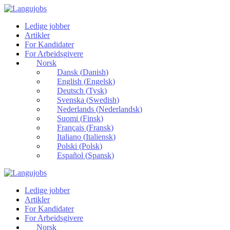
Ledige jobber
Artikler
For Kandidater
For Arbeidsgivere
Norsk
Dansk
(
Danish
)
English
(
Engelsk
)
Deutsch
(
Tysk
)
Svenska
(
Swedish
)
Nederlands
(
Nederlandsk
)
Suomi
(
Finsk
)
Français
(
Fransk
)
Italiano
(
Italiensk
)
Polski
(
Polsk
)
Español
(
Spansk
)
Ledige jobber
Artikler
For Kandidater
For Arbeidsgivere
Norsk