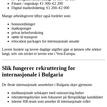
Finans / regnskap: €1 300–€2 200
Digital markedsføring: €1 200–€2 000
Mange arbeidsgivere tilbyr også fordeler som:
bonusordninger
matkuponger
privat helseforsikring
støtte til transport
relocation packages for internasjonale ansatte
Lavere husleie og lavere daglige utgifter gjør at lønnen ofte rekker
langt, selv om nivået er lavere enn i Vest-Europa.
Slik fungerer rekruttering for
internasjonale i Bulgaria
De fleste internasjonale ansettelser i Bulgaria skjer gjennom:
multinasjonale selskaper med outsourcing-huber
rekrutteringsbyråer som fokuserer på flerspråklige kandidater
interne HR-team som ansetter til internasjonale roller