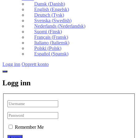
Dansk
(
Danish
)
English
(
Engelsk
)
Deutsch
(
Tysk
)
Svenska
(
Swedish
)
Nederlands
(
Nederlandsk
)
Suomi
(
Finsk
)
Français
(
Fransk
)
Italiano
(
Italiensk
)
Polski
(
Polsk
)
Español
(
Spansk
)
Logg inn
Opprett konto
Logg inn
Remember Me