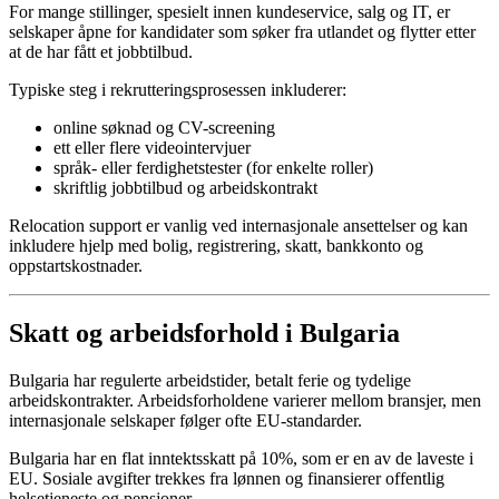
For mange stillinger, spesielt innen kundeservice, salg og IT, er
selskaper åpne for kandidater som søker fra utlandet og flytter etter
at de har fått et jobbtilbud.
Typiske steg i rekrutteringsprosessen inkluderer:
online søknad og CV-screening
ett eller flere videointervjuer
språk- eller ferdighetstester (for enkelte roller)
skriftlig jobbtilbud og arbeidskontrakt
Relocation support er vanlig ved internasjonale ansettelser og kan
inkludere hjelp med bolig, registrering, skatt, bankkonto og
oppstartskostnader.
Skatt og arbeidsforhold i Bulgaria
Bulgaria har regulerte arbeidstider, betalt ferie og tydelige
arbeidskontrakter. Arbeidsforholdene varierer mellom bransjer, men
internasjonale selskaper følger ofte EU-standarder.
Bulgaria har en flat inntektsskatt på 10%, som er en av de laveste i
EU. Sosiale avgifter trekkes fra lønnen og finansierer offentlig
helsetjeneste og pensjoner.