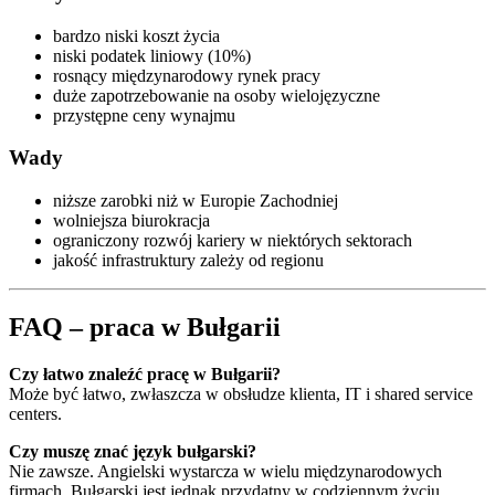
bardzo niski koszt życia
niski podatek liniowy (10%)
rosnący międzynarodowy rynek pracy
duże zapotrzebowanie na osoby wielojęzyczne
przystępne ceny wynajmu
Wady
niższe zarobki niż w Europie Zachodniej
wolniejsza biurokracja
ograniczony rozwój kariery w niektórych sektorach
jakość infrastruktury zależy od regionu
FAQ – praca w Bułgarii
Czy łatwo znaleźć pracę w Bułgarii?
Może być łatwo, zwłaszcza w obsłudze klienta, IT i shared service
centers.
Czy muszę znać język bułgarski?
Nie zawsze. Angielski wystarcza w wielu międzynarodowych
firmach. Bułgarski jest jednak przydatny w codziennym życiu.