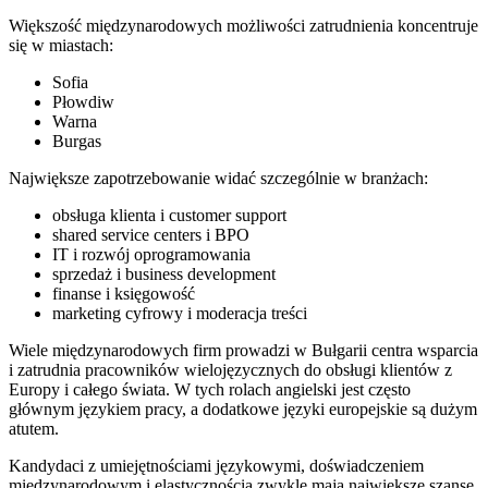
Większość międzynarodowych możliwości zatrudnienia koncentruje
się w miastach:
Sofia
Płowdiw
Warna
Burgas
Największe zapotrzebowanie widać szczególnie w branżach:
obsługa klienta i customer support
shared service centers i BPO
IT i rozwój oprogramowania
sprzedaż i business development
finanse i księgowość
marketing cyfrowy i moderacja treści
Wiele międzynarodowych firm prowadzi w Bułgarii centra wsparcia
i zatrudnia pracowników wielojęzycznych do obsługi klientów z
Europy i całego świata. W tych rolach angielski jest często
głównym językiem pracy, a dodatkowe języki europejskie są dużym
atutem.
Kandydaci z umiejętnościami językowymi, doświadczeniem
międzynarodowym i elastycznością zwykle mają największe szanse