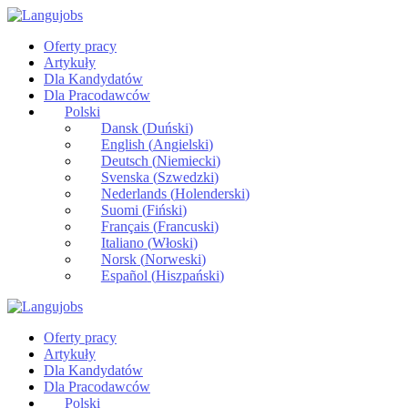
Oferty pracy
Artykuły
Dla Kandydatów
Dla Pracodawców
Polski
Dansk
(
Duński
)
English
(
Angielski
)
Deutsch
(
Niemiecki
)
Svenska
(
Szwedzki
)
Nederlands
(
Holenderski
)
Suomi
(
Fiński
)
Français
(
Francuski
)
Italiano
(
Włoski
)
Norsk
(
Norweski
)
Español
(
Hiszpański
)
Oferty pracy
Artykuły
Dla Kandydatów
Dla Pracodawców
Polski